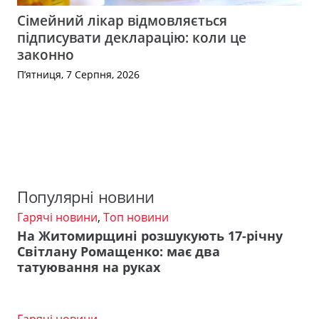
Сімейний лікар відмовляється
підписувати декларацію: коли це
законно
П’ятниця, 7 Серпня, 2026
Популярні новини
Гарячі новини
,
Топ новини
На Житомирщині розшукують 17-річну
Світлану Ромащенко: має два
татуювання на руках