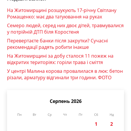
На Житомирщині розшукують 17-річну Світлану
Ромащенко: має два татуювання на руках
Семеро людей, серед них двоє дітей, травмувалися
у потрійній ДТП біля Коростеня
Перевертаєте банки після закрутки? Сучасні
рекомендації радять робити інакше
На Житомирщині за добу сталося 11 пожеж на
відкритих територіях: горіли трава і сміття
У центрі Малина корова провалилася в люк: бетон
різали, арматуру відгинали три години. ФОТО
Серпень 2026
Пн
Вт
Ср
Чт
Пт
Сб
Нд
1
2