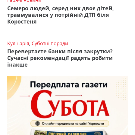
Гарячі новини
Семеро людей, серед них двоє дітей,
травмувалися у потрійній ДТП біля
Коростеня
Кулінарія
,
Суботні поради
Перевертаєте банки після закрутки?
Сучасні рекомендації радять робити
інакше