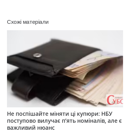
Схожі матеріали
Не поспішайте міняти ці купюри: НБУ
поступово вилучає п’ять номіналів, але є
важливий нюанс