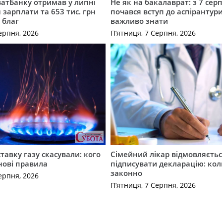
атБанку отримав у липні
Не як на бакалаврат: з 7 сер
 зарплати та 653 тис. грн
почався вступ до аспірантур
 благ
важливо знати
ерпня, 2026
П’ятниця, 7 Серпня, 2026
ставку газу скасували: кого
Сімейний лікар відмовляєть
нові правила
підписувати декларацію: кол
законно
ерпня, 2026
П’ятниця, 7 Серпня, 2026