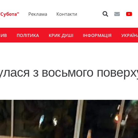
“Субота”
Реклама
Контакти
ЗИВ
ПОЛІТИКА
КРИК ДУШІ
ІНФОРМАЦІЯ
УКРАЇН
улася з восьмого поверх