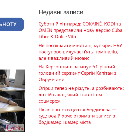
Недавні записи
Суботній хіт-парад: COKAINÉ, KODI та
ЬНОТУ
OMEN представили нову версію Cuba
Libre & Dolce Vita
Не поспішайте міняти ці купюри: НБУ
поступово вилучає п’ять номіналів,
але є важливий нюанс
На Херсонщині загинув 51-річний
головний сержант Сергій Капітан з
Овруччини
Огірки тепер не ріжуть, а розбивають:
літній салат, який став хітом
соцмереж
Після погоні в центрі Бердичева —
суд: водій хоче отримати записи з
бодікамер і камер міста