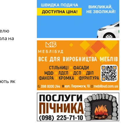
телю
рла на
ють як