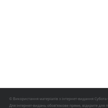
© Використання матеріалів з інтернет-видання Субота 
Для інтернет-видань обов’язкове пряме, відкрите для 