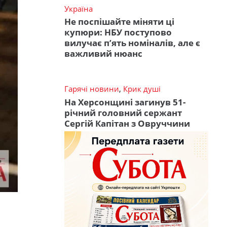
Україна
Не поспішайте міняти ці
купюри: НБУ поступово
вилучає п’ять номіналів, але є
важливий нюанс
Гарячі новини
,
Крик душі
На Херсонщині загинув 51-
річний головний сержант
Сергій Капітан з Овруччини