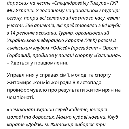
дорослих на честь «Спецпідрозділу Тимура» ГУР
МО України. У головному національному турнірі
сезону, попри всі складнощі воєнного часу, взяли
участь 556 атлетів, які представляли з 64 клуби
з 14 регіонів держави. Турнір, організований
Українською Федерацією Карате (УФК) разом із
львівським клубом «Одісей» (президент – Орест
Горбовий), пройшов у палаці спорту «Галичина»,
–
йдеться у повідомленні.
Управління у справах сім’ї, молоді та спорту
Житомирської міської ради 8 листопада
проінформувало про результати житомирян на
чемпіонаті.
«Чемпіонат України серед кадетів, юніорів
молоді та дорослих. Маємо чудові новини. Клуб
карате «Додзе» м. Житомир виборює три