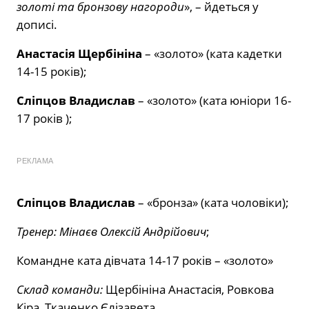
золоті та бронзову нагороди
», – йдеться у
дописі.
Анастасія Щербініна
– «золото» (ката кадетки
14-15 років);
Сліпцов Владислав
– «золото» (ката юніори 16-
17 років );
РЕКЛАМА
Сліпцов Владислав
– «бронза» (ката чоловіки);
Тренер: Мінаєв Олексій Андрійович
;
Командне ката дівчата 14-17 років – «золото»
Склад команди:
Щербініна Анастасія, Ровкова
Кіра, Ткаченко Єлізавета