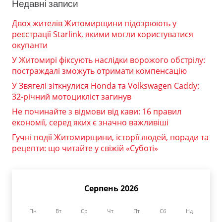
Недавні записи
Двох жителів Житомирщини підозрюють у
реєстрації Starlink, якими могли користуватися
окупанти
У Житомирі фіксують наслідки ворожого обстрілу:
постраждалі зможуть отримати компенсацію
У Звягелі зіткнулися Honda та Volkswagen Caddy:
32-річний мотоцикліст загинув
Не починайте з відмови від кави: 16 правил
економії, серед яких є значно важливіші
Гучні події Житомирщини, історії людей, поради та
рецепти: що читайте у свіжій «Суботі»
Серпень 2026
Пн
Вт
Ср
Чт
Пт
Сб
Нд