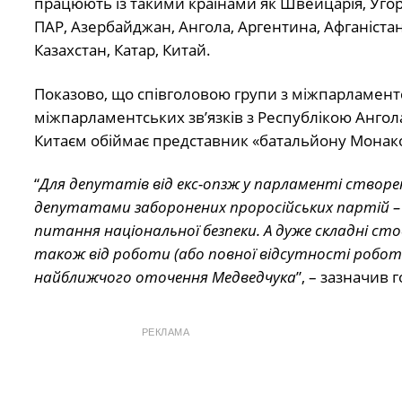
працюють із такими країнами як Швейцарія, Угорщ
ПАР, Азербайджан, Ангола, Аргентина, Афганістан, Б
Казахстан, Катар, Китай.
Показово, що співголовою групи з міжпарламентс
міжпарламентських зв’язків з Республікою Ангола 
Китаєм обіймає представник «батальйону Монако»
“
Для депутатів від екс-опзж у парламенті створен
депутатами заборонених проросійських партій – 
питання національної безпеки. А дуже складні 
також від роботи (або повної відсутності роботи
найближчого оточення Медведчука
”, – зазначив 
РЕКЛАМА