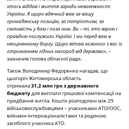
хтось віддав і життя заради незалежності
України. Я щиро вдячний вам за вашу
громадянську позицію, за патріотизм, за
сміливість у бою і поза ним. Ви
–
ті, хто вірою і
правдою послужили Україні. І ми перед вам в
неоціненному боргу
. Щиро вітаю кожного з вас із
отриманням гідних нагород від держави
», –
зазначив голова обласної ради.
Також Володимир Федоренко нагадав, що
цьогоріч Житомирська область
отримала
31,2
млн
грн
з державного
бюджету
для виплати грошової компенсації на
придбання житла. Кошти розподілені між 29
військовослужбовцями – учасниками АТО/ООС,
воїнами-інтернаціоналістами та родиною
загиблого учасника АТО.