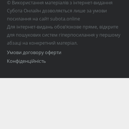
© Використання матеріалів з інтернет-видання
Субота Онлайн дозволяється лише за умови
посилання на сайт subota.online
Для інтернет-видань обов’язкове пряме, відкрите
для пошукових систем гіперпосилання у першому
абзаці на конкретний матеріал.
Умови договору оферти
Конфіденційність