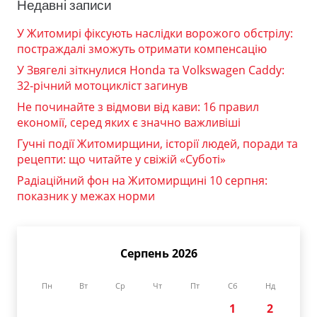
Недавні записи
У Житомирі фіксують наслідки ворожого обстрілу:
постраждалі зможуть отримати компенсацію
У Звягелі зіткнулися Honda та Volkswagen Caddy:
32-річний мотоцикліст загинув
Не починайте з відмови від кави: 16 правил
економії, серед яких є значно важливіші
Гучні події Житомирщини, історії людей, поради та
рецепти: що читайте у свіжій «Суботі»
Радіаційний фон на Житомирщині 10 серпня:
показник у межах норми
Серпень 2026
Пн
Вт
Ср
Чт
Пт
Сб
Нд
1
2