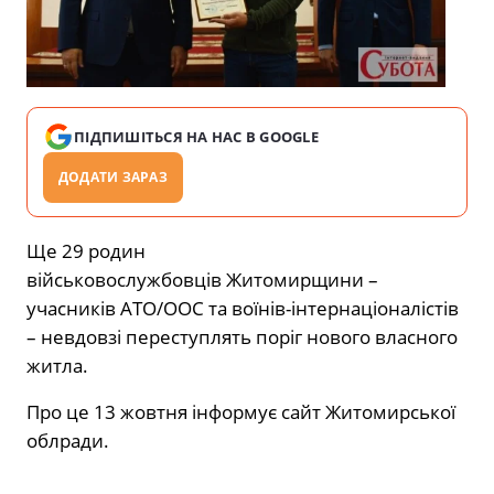
ПІДПИШІТЬСЯ НА НАС В GOOGLE
ДОДАТИ ЗАРАЗ
Ще 29 родин
військовослужбовців Житомирщини –
учасників АТО/ООС та воїнів-інтернаціоналістів
– невдовзі переступлять поріг нового власного
житла.
Про це 13 жовтня інформує сайт Житомирської
облради.