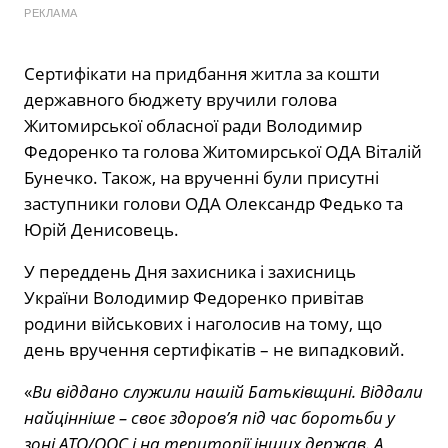
РЕКЛАМА
Сертифікати на придбання житла за кошти
державного бюджету вручили голова
Житомирської обласної ради Володимир
Федоренко та голова Житомирської ОДА Віталій
Бунечко. Також, на врученні були присутні
заступники голови ОДА Олександр Федько та
Юрій Денисовець.
У переддень Дня захисника і захисниць
України Володимир Федоренко привітав
родини військових і наголосив на тому, що
день вручення сертифікатів – не випадковий.
«
Ви віддано служили нашій Батьківщині. В
іддали
найцінніше – своє здоров’я п
ід час боротьби у
зоні АТО/ООС і
на території інших держав. А