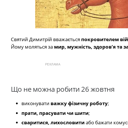
Святий Димитрій вважається
покровителем ві
Йому моляться за
мир, мужність, здоров’я та 
РЕКЛАМА
Що не можна робити 26 жовтня
виконувати
важку фізичну роботу
;
прати, прасувати чи шити
;
сваритися, лихословити
або бажати комусь