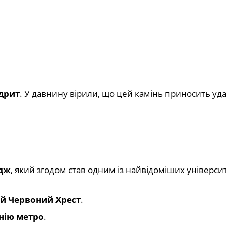
дрит
. У давнину вірили, що цей камінь приносить уд
дж
, який згодом став одним із найвідоміших універси
й Червоний Хрест
.
нію метро
.