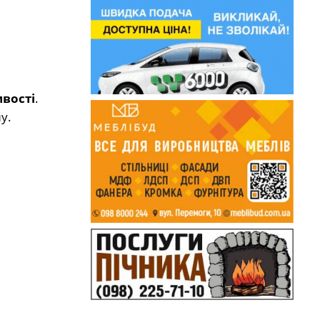
ивості
.
у.