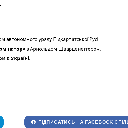
.
 автономного уряду Підкарпатської Русі.
рмінатор»
з Арнольдом Шварценеггером.
и в Україні
.
ПІДПИСАТИСЬ НА FACEBOOK СПІЛ