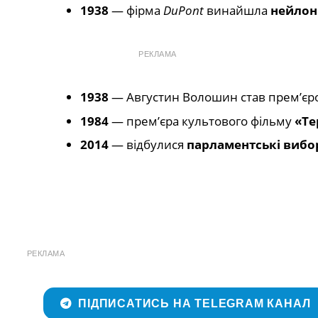
1938
— фірма
DuPont
винайшла
нейлон
РЕКЛАМА
1938
— Августин Волошин став прем’єром
1984
— прем’єра культового фільму
«Те
2014
— відбулися
парламентські вибор
РЕКЛАМА
ПІДПИСАТИСЬ НА TELEGRAM КАНАЛ