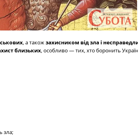
йськових
, а також
захисником від зла і несправедл
захист близьких
, особливо — тих, хто боронить Україн
 зла;