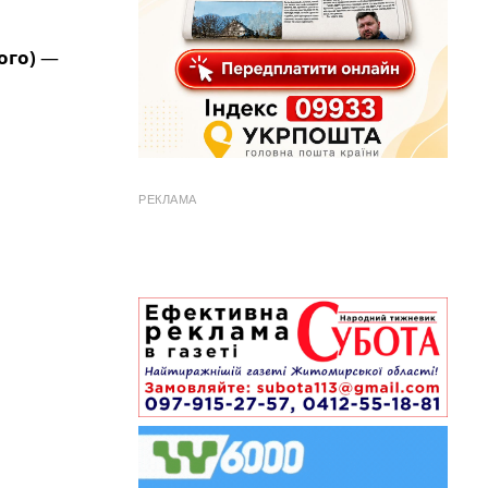
ого)
—
РЕКЛАМА