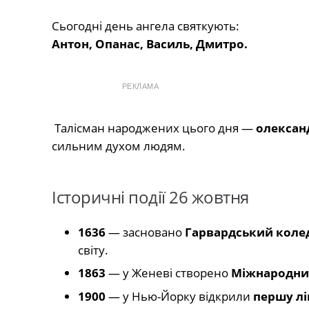
Сьогодні день ангела святкують:
Антон, Опанас, Василь, Дмитро.
РЕКЛАМА
Талісман народжених цього дня —
олексан
сильним духом людям.
Історичні події 26 жовтня
1636
— засновано
Гарвардський коле
світу.
1863
— у Женеві створено
Міжнародни
1900
— у Нью-Йорку відкрили
першу лі