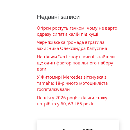
Недавні записи
Огірки ростуть гачком: чому не варто
одразу сипати калій під кущі
Черняхівська громада втратила
захисника Олександра Капустіна
Не тільки їжа і спорт: вчені знайшли
ще один фактор повільного набору
ваги
У Житомирі Mercedes зіткнувся з
Yamaha: 18-річного мотоцикліста
госпіталізували
Пенсія у 2026 році: скільки стажу
потрібно у 60, 63 і 65 років