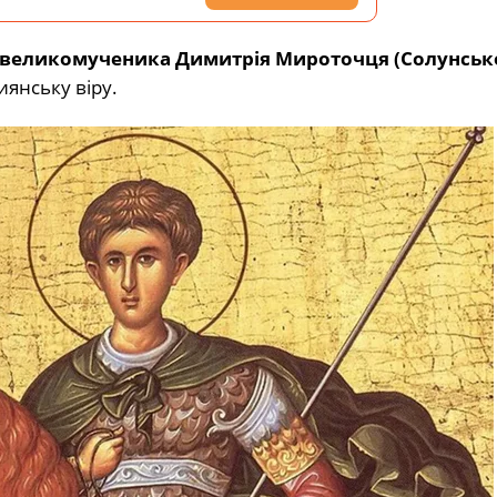
о великомученика Димитрія Мироточця (Солунськ
тиянську віру.