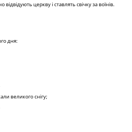
відвідують церкву і ставлять свічку за воїнів.
го дня:
;
али великого снігу;
.