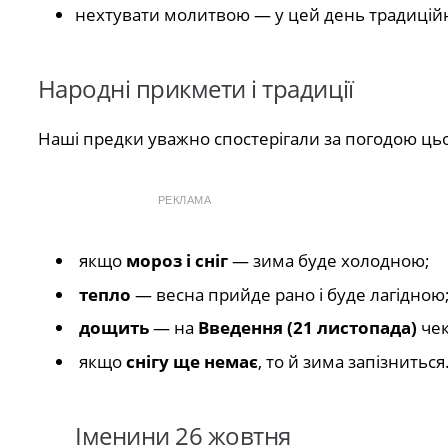
нехтувати молитвою — у цей день традиційно 
Народні прикмети і традиції
Наші предки уважно спостерігали за погодою цьо
РЕКЛАМА
якщо
мороз і сніг
— зима буде холодною;
тепло
— весна прийде рано і буде лагідною
дощить
— на
Введення (21 листопада)
чек
якщо
снігу ще немає
, то й зима запізниться
Іменини 26 жовтня