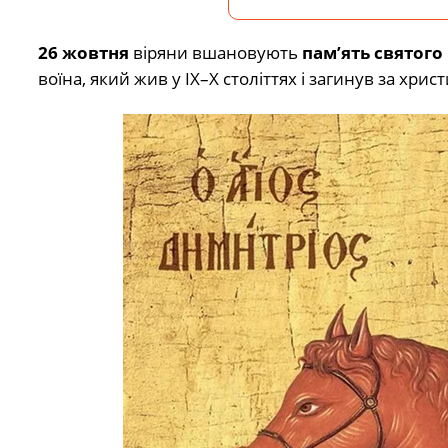
26 жовтня
віряни вшановують
пам’ять святог
воїна, який жив у IX–X століттях і загинув за хрис