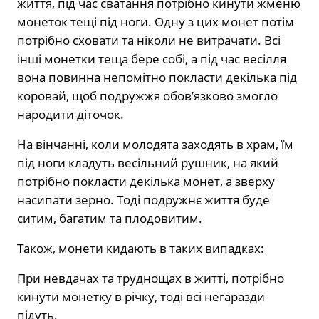
життя, під час сватання потрібно кинути жменю
монеток тещі під ноги. Одну з цих монет потім
потрібно сховати та ніколи не витрачати. Всі
інші монетки теща бере собі, а під час весілля
вона повинна непомітно покласти декілька під
коровай, щоб подружжя обов’язково змогло
народити діточок.
На вінчанні, коли молодята заходять в храм, їм
під ноги кладуть весільний рушник, на який
потрібно покласти декілька монет, а зверху
насипати зерно. Тоді подружнє життя буде
ситим, багатим та плодовитим.
Також, монети кидають в таких випадках:
При невдачах та труднощах в житті, потрібно
кинути монетку в річку, тоді всі негаразди
підуть.