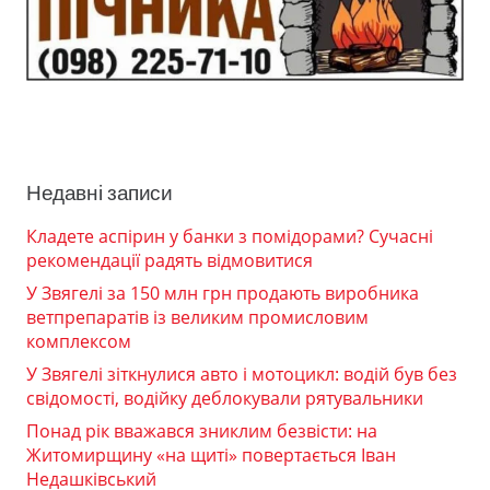
Недавні записи
Кладете аспірин у банки з помідорами? Сучасні
рекомендації радять відмовитися
У Звягелі за 150 млн грн продають виробника
ветпрепаратів із великим промисловим
комплексом
У Звягелі зіткнулися авто і мотоцикл: водій був без
свідомості, водійку деблокували рятувальники
Понад рік вважався зниклим безвісти: на
Житомирщину «на щиті» повертається Іван
Недашківський