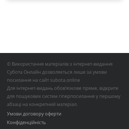
© Використання матеріалів з інтернет-видання
Субота Онлайн дозволяється лише за умови
посилання на сайт subota.online
Для інтернет-видань обов’язкове пряме, відкрите
для пошукових систем гіперпосилання у першому
абзаці на конкретний матеріал.
Умови договору оферти
Конфіденційність