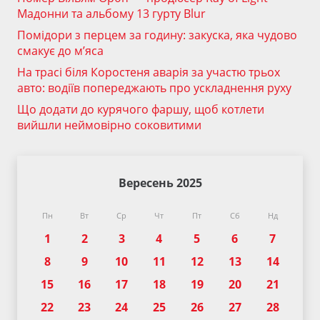
Мадонни та альбому 13 гурту Blur
Помідори з перцем за годину: закуска, яка чудово
смакує до м’яса
На трасі біля Коростеня аварія за участю трьох
авто: водіїв попереджають про ускладнення руху
Що додати до курячого фаршу, щоб котлети
вийшли неймовірно соковитими
Вересень 2025
Пн
Вт
Ср
Чт
Пт
Сб
Нд
1
2
3
4
5
6
7
8
9
10
11
12
13
14
15
16
17
18
19
20
21
22
23
24
25
26
27
28