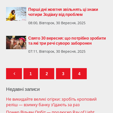
Перші дні жовтня звільнять ці знаки
чотири Зодіаку від проблем
08:00, Вівторок, 30 Вересня, 2025
Свято 30 вересня: що потрібно зробити
та які три речі суворо заборонен
07:11, Вівторок, 30 Вересня, 2025
1
2
3
4
Недавні записи
Не викидайте великі огірки: зробіть кроповий
реліш — взимку банку з’їдають за раз
Помер Вільям Орбіт — продюсер Ray of Light