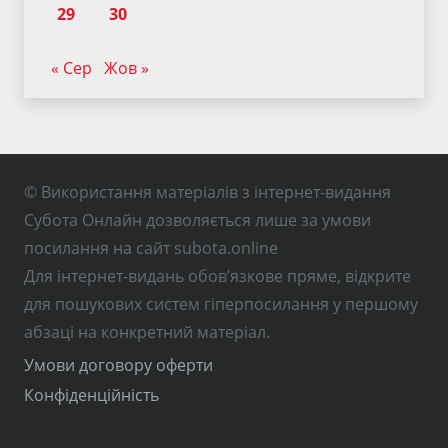
29
30
« Сер
Жов »
© Використання матеріалів з інтернет-видання
Субота Онлайн дозволяється лише за умови
посилання на сайт subota.online
Для інтернет-видань обов’язкове пряме, відкрите
для пошукових систем гіперпосилання у першому
абзаці на конкретний матеріал.
Умови договору оферти
Конфіденційність