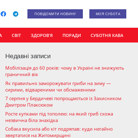
ПОВІДОМИТИ НОВИНУ
МОЯ СУБОТА
А
СВІТ
ЗДОРОВ’Я
ПОРАДИ
СУБОТНЯ КАВА
Недавні записи
Мобілізація до 60 років: чому в Україні не знижують
граничний вік
Як правильно заморожувати гриби на зиму —
сирими, відвареними чи обсмаженими
7 серпня у Бердичеві попрощаються із Захисником
Дмитром Плаксюком
Росте купками під тополею: на який гриб схожа
незвична біла знахідка
Собака вкусила або кіт подряпав: куди негайно
звертатися на Житомирщині