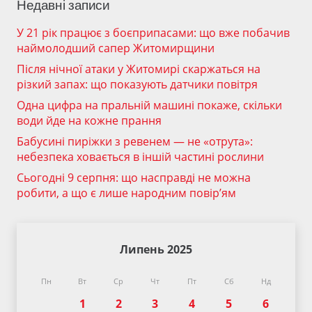
Недавні записи
У 21 рік працює з боєприпасами: що вже побачив
наймолодший сапер Житомирщини
Після нічної атаки у Житомирі скаржаться на
різкий запах: що показують датчики повітря
Одна цифра на пральній машині покаже, скільки
води йде на кожне прання
Бабусині пиріжки з ревенем — не «отрута»:
небезпека ховається в іншій частині рослини
Сьогодні 9 серпня: що насправді не можна
робити, а що є лише народним повір’ям
Липень 2025
Пн
Вт
Ср
Чт
Пт
Сб
Нд
1
2
3
4
5
6