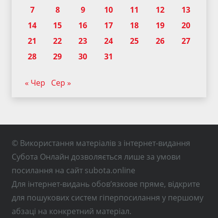
7
8
9
10
11
12
13
14
15
16
17
18
19
20
21
22
23
24
25
26
27
28
29
30
31
« Чер
Сер »
© Використання матеріалів з інтернет-видання
Субота Онлайн дозволяється лише за умови
посилання на сайт subota.online
Для інтернет-видань обов’язкове пряме, відкрите
для пошукових систем гіперпосилання у першому
абзаці на конкретний матеріал.