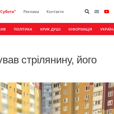
“Субота”
Реклама
Контакти
ЗИВ
ПОЛІТИКА
КРИК ДУШІ
ІНФОРМАЦІЯ
УКРАЇН
ував стрілянину, його