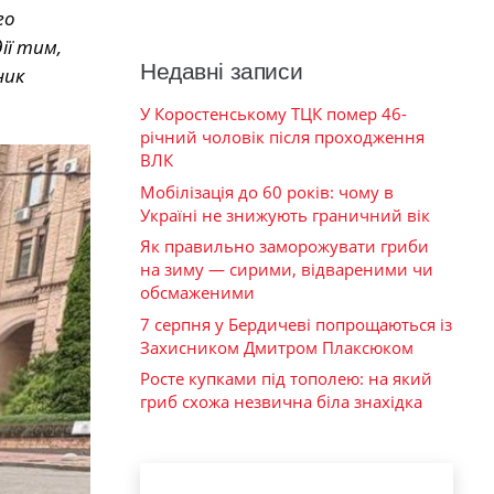
го
ії тим,
Недавні записи
ник
У Коростенському ТЦК помер 46-
річний чоловік після проходження
ВЛК
Мобілізація до 60 років: чому в
Україні не знижують граничний вік
Як правильно заморожувати гриби
на зиму — сирими, відвареними чи
обсмаженими
7 серпня у Бердичеві попрощаються із
Захисником Дмитром Плаксюком
Росте купками під тополею: на який
гриб схожа незвична біла знахідка