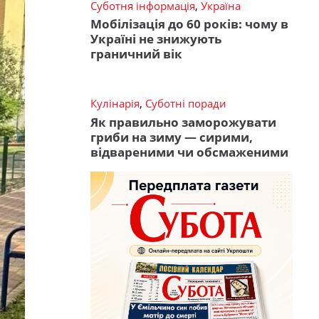
Суботня інформація
,
Україна
Мобілізація до 60 років: чому в
Україні не знижують
граничний вік
Кулінарія
,
Суботні поради
Як правильно заморожувати
гриби на зиму — сирими,
відвареними чи обсмаженими