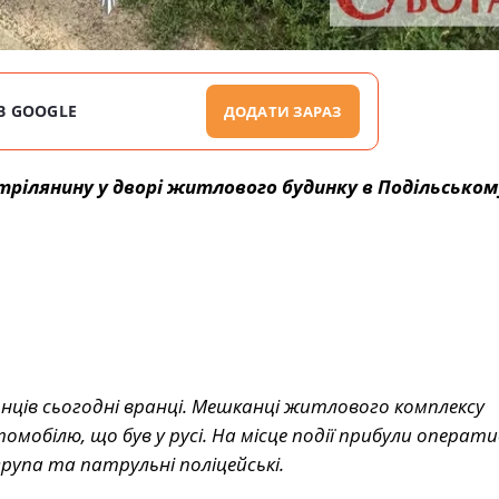
В GOOGLE
ДОДАТИ ЗАРАЗ
трілянину у дворі житлового будинку в Подільськом
нців сьогодні вранці. Мешканці житлового комплексу
омобілю, що був у русі. На місце події прибули операт
рупа та патрульні поліцейські.