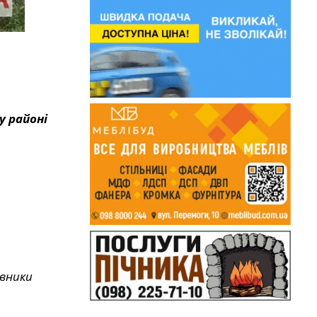
у районі
ивники