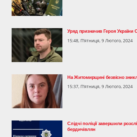
Уряд призначив Героя України О
15:48, П’ятниця, 9 Лютого, 2024
На Житомирщині безвісно зникл
15:37, П’ятниця, 9 Лютого, 2024
Слідчі поліції завершили розс
бердичівлян