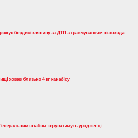
агрожує бердичівлянину за ДТП з травмуванням пішохода
щі ховав близько 4 кг канабісу
 Генеральним штабом керуватимуть уродженці