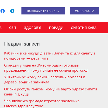
ПОВІДОМИТИ НОВИНУ
МОЯ СУБОТА
А
СВІТ
ЗДОРОВ’Я
ПОРАДИ
СУБОТНЯ КАВА
Недавні записи
Кабачки вже нікуди дівати? Запечіть їх для салату з
помідорами — це хіт літа
Скандал у ліцеї на Житомирщині отримав
продовження: чому поліція не склала протокол
У Житомирському районі легковик врізався в
дерево: водійка загинула
Огірки ростуть гачком: чому не варто одразу сипати
калій під кущі
Черняхівська громада втратила захисника
Олександра Капустіна