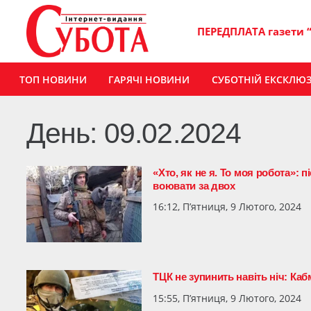
ПЕРЕДПЛАТА газети 
ТОП НОВИНИ
ГАРЯЧІ НОВИНИ
СУБОТНІЙ ЕКСКЛЮ
День:
09.02.2024
«Хто, як не я. То моя робота»: п
воювати за двох
16:12, П’ятниця, 9 Лютого, 2024
ТЦК не зупинить навіть ніч: Ка
15:55, П’ятниця, 9 Лютого, 2024