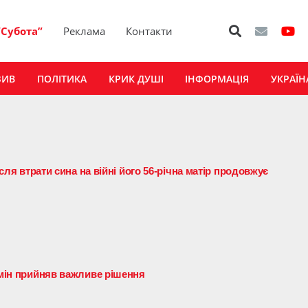
“Субота”
Реклама
Контакти
ЗИВ
ПОЛІТИКА
КРИК ДУШІ
ІНФОРМАЦІЯ
УКРАЇН
ісля втрати сина на війні його 56-річна матір продовжує
бмін прийняв важливе рішення