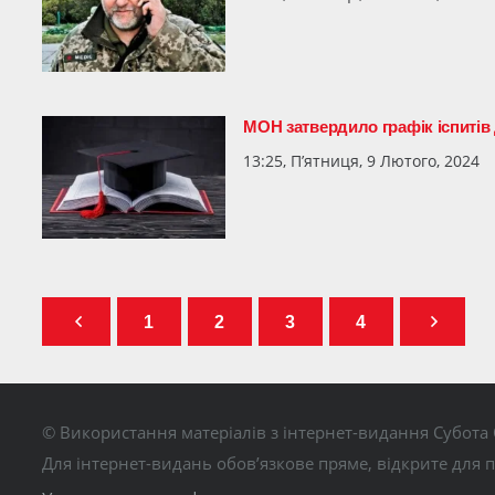
МОН затвердило графік іспитів 
13:25, П’ятниця, 9 Лютого, 2024
1
2
3
4
© Використання матеріалів з інтернет-видання Субота 
Для інтернет-видань обов’язкове пряме, відкрите для 