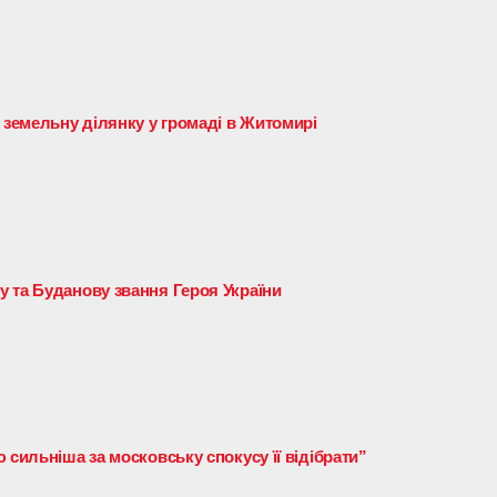
 земельну ділянку у громаді в Житомирі
 та Буданову звання Героя України
 сильніша за московську спокусу її відібрати”