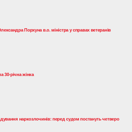
лександра Порхуна в.о. міністра у справах ветеранів
а 30-річна жінка
лідування наркозлочинів: перед судом постануть четверо