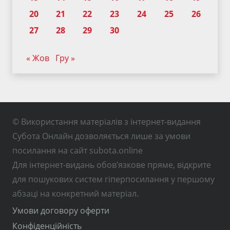
20
21
22
23
24
25
26
27
28
29
30
« Жов
Гру »
© Використання матеріалів з інтернет-видання
Субота Онлайн дозволяється лише за умови
посилання на сайт subota.online
Для інтернет-видань обов’язкове пряме, відкрите
для пошукових систем гіперпосилання у першому
абзаці на конкретний матеріал.
Умови договору оферти
Конфіденційність