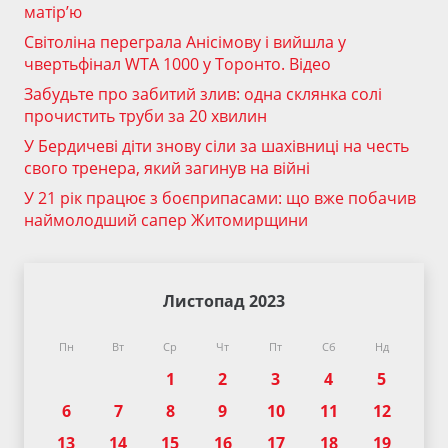
матір’ю
Світоліна переграла Анісімову і вийшла у
чвертьфінал WTA 1000 у Торонто. Відео
Забудьте про забитий злив: одна склянка солі
прочистить труби за 20 хвилин
У Бердичеві діти знову сіли за шахівниці на честь
свого тренера, який загинув на війні
У 21 рік працює з боєприпасами: що вже побачив
наймолодший сапер Житомирщини
Листопад 2023
Пн
Вт
Ср
Чт
Пт
Сб
Нд
1
2
3
4
5
6
7
8
9
10
11
12
13
14
15
16
17
18
19