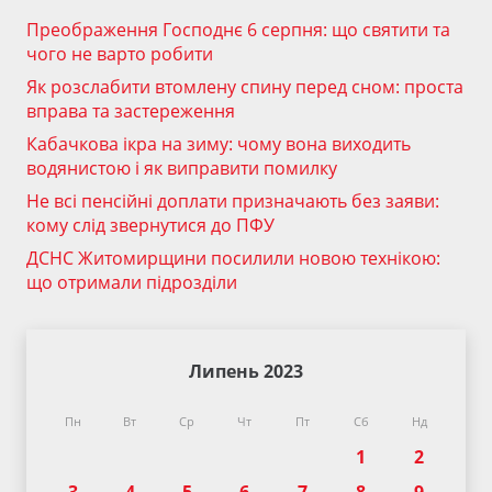
Преображення Господнє 6 серпня: що святити та
чого не варто робити
Як розслабити втомлену спину перед сном: проста
вправа та застереження
Кабачкова ікра на зиму: чому вона виходить
водянистою і як виправити помилку
Не всі пенсійні доплати призначають без заяви:
кому слід звернутися до ПФУ
ДСНС Житомирщини посилили новою технікою:
що отримали підрозділи
Липень 2023
Пн
Вт
Ср
Чт
Пт
Сб
Нд
1
2