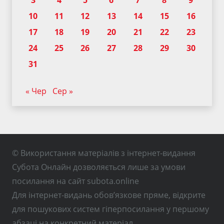
3
4
5
6
7
8
9
10
11
12
13
14
15
16
17
18
19
20
21
22
23
24
25
26
27
28
29
30
31
« Чер
Сер »
© Використання матеріалів з інтернет-видання
Субота Онлайн дозволяється лише за умови
посилання на сайт subota.online
Для інтернет-видань обов’язкове пряме, відкрите
для пошукових систем гіперпосилання у першому
абзаці на конкретний матеріал.