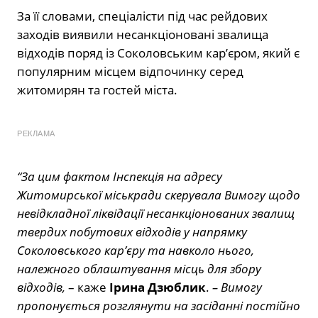
За її словами, спеціалісти під час рейдових
заходів виявили несанкціоновані звалища
відходів поряд із Соколовським кар’єром, який є
популярним місцем відпочинку серед
житомирян та гостей міста.
РЕКЛАМА
“За цим фактом Інспекція на адресу
Житомирської міськради скерувала Вимогу щодо
невідкладної ліквідації несанкціонованих звалищ
твердих побутових відходів у напрямку
Соколовського кар’єру та навколо нього,
належного облаштування місць для збору
відходів,
– каже
Ірина Дзюблик
.
– Вимогу
пропонується розглянути на засіданні постійно