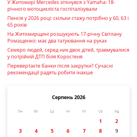
У Житомирі Mercedes зіткнувся з Yamaha: 18-
річного мотоцикліста госпіталізували
Пенсія у 2026 році: скільки стажу потрібно у 60, 63 і
65 років
На Житомирщині розшукують 17-річну Світлану
Ромащенко: має два татуювання на руках
Семеро людей, серед них двоє дітей, травмувалися
у потрійній ДТП біля Коростеня
Перевертаєте банки після закрутки? Сучасні
рекомендації радять робити інакше
Серпень 2026
Пн
Вт
Ср
Чт
Пт
Сб
Нд
1
2
3
4
5
6
7
8
9