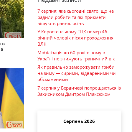
7 серпня: яке сьогодні свято, що не
радили робити та які прикмети
віщують ранню осінь
У Коростенському ТЦК помер 46-
річний чоловік після проходження
 в
ВЛК
на
Мобілізація до 60 років: чому в
Україні не знижують граничний вік
Як правильно заморожувати гриби
на зиму — сирими, відвареними чи
обсмаженими
7 серпня у Бердичеві попрощаються із
Захисником Дмитром Плаксюком
Серпень 2026