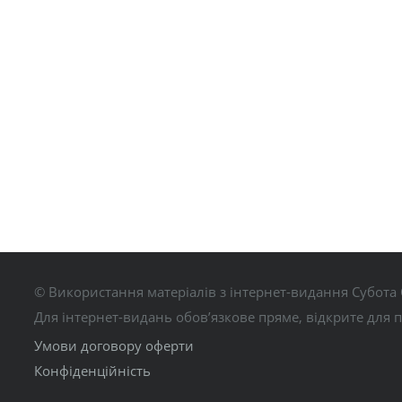
© Використання матеріалів з інтернет-видання Субота 
Для інтернет-видань обов’язкове пряме, відкрите для 
Умови договору оферти
Конфіденційність