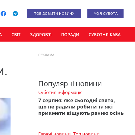
ПОВІДОМИТИ НОВИНУ
МОЯ СУБОТА
А
СВІТ
ЗДОРОВ’Я
ПОРАДИ
СУБОТНЯ КАВА
РЕКЛАМА
и.
Популярні новини
Суботня інформація
7 серпня: яке сьогодні свято,
що не радили робити та які
прикмети віщують ранню осінь
Гарячі новини
,
Топ новини