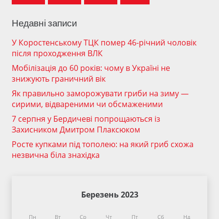
Недавні записи
У Коростенському ТЦК помер 46-річний чоловік
після проходження ВЛК
Мобілізація до 60 років: чому в Україні не
знижують граничний вік
Як правильно заморожувати гриби на зиму —
сирими, відвареними чи обсмаженими
7 серпня у Бердичеві попрощаються із
Захисником Дмитром Плаксюком
Росте купками під тополею: на який гриб схожа
незвична біла знахідка
Березень 2023
Пн
Вт
Ср
Чт
Пт
Сб
Нд