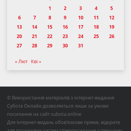
1
2
3
4
5
6
7
8
9
10
11
12
13
14
15
16
17
18
19
20
21
22
23
24
25
26
27
28
29
30
31
« Лют
Кві »
© Використання матеріалів з інтернет-видання
Субота Онлайн дозволяється лише за умови
посилання на сайт subota.online
Для інтернет-видань обов’язкове пряме, відкрите
для пошукових систем гіперпосилання у першому