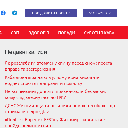
ПОВІДОМИТИ НОВИНУ
МОЯ СУБОТА
А
СВІТ
ЗДОРОВ’Я
ПОРАДИ
СУБОТНЯ КАВА
Недавні записи
Як розслабити втомлену спину перед сном: проста
вправа та застереження
Кабачкова ікра на зиму: чому вона виходить
водянистою і як виправити помилку
Не всі пенсійні доплати призначають без заяви:
кому слід звернутися до ПФУ
ДСНС Житомирщини посилили новою технікою: що
отримали підрозділи
«Полісся. Вареник FEST» у Житомирі: коли та де
пройде родинне свято