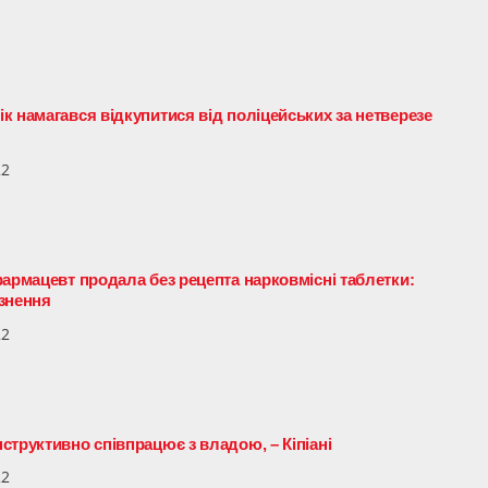
к намагався відкупитися від поліцейських за нетверезе
22
фармацевт продала без рецепта нарковмісні таблетки:
язнення
22
структивно співпрацює з владою, – Кіпіані
22