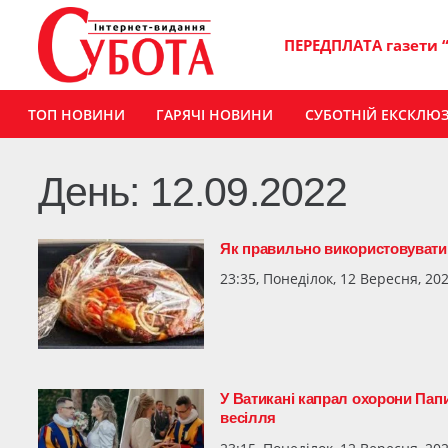
ПЕРЕДПЛАТА газети 
ТОП НОВИНИ
ГАРЯЧІ НОВИНИ
СУБОТНІЙ ЕКСКЛЮ
День:
12.09.2022
Як правильно використовувати 
23:35, Понеділок, 12 Вересня, 20
У Ватикані капрал охорони Пап
весілля