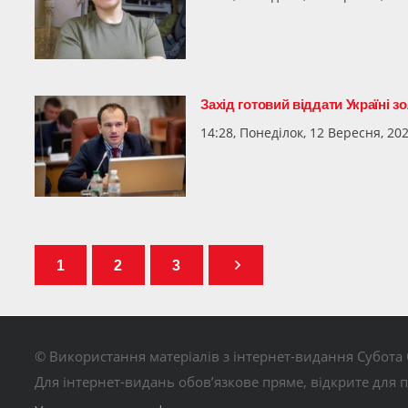
Захід готовий віддати Україні 
14:28, Понеділок, 12 Вересня, 20
1
2
3
© Використання матеріалів з інтернет-видання Субота 
Для інтернет-видань обов’язкове пряме, відкрите для 