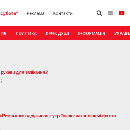
“Субота”
Реклама
Контакти
ЗИВ
ПОЛІТИКА
КРИК ДУШІ
ІНФОРМАЦІЯ
УКРАЇН
рукави для запікання?
22
и Римського одружився з українкою: захоплюючі фото з