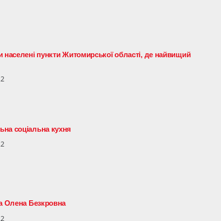
и населені пункти Житомирської області, де найвищий
22
ьна соціальна кухня
22
ка Олена Безкровна
22