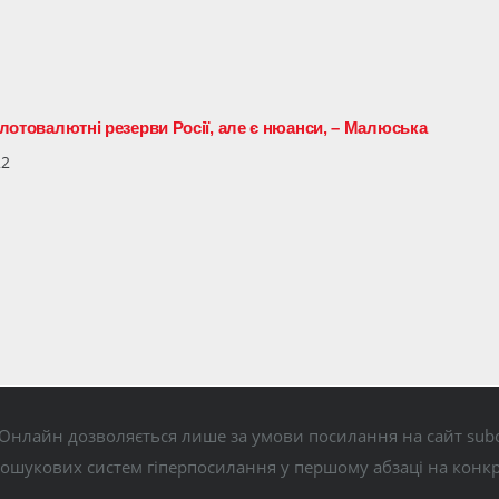
золотовалютні резерви Росії, але є нюанси, – Малюська
22
Онлайн дозволяється лише за умови посилання на сайт subo
пошукових систем гіперпосилання у першому абзаці на конк