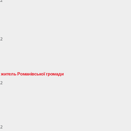
22
22
 – житель Романівської громади
22
22