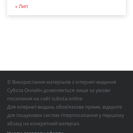
« Лип
© Використання матеріалів з інтернет-видання
Субота Онлайн дозволяється лише за умови
посилання на сайт subota.online
Для інтернет-видань обов’язкове пряме, відкрите
для пошукових систем гіперпосилання у першому
абзаці на конкретний матеріал.