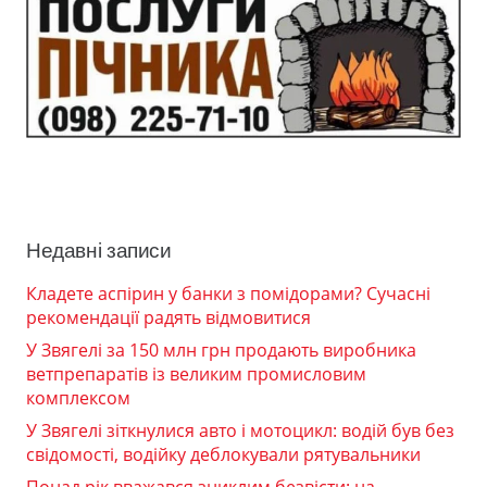
Недавні записи
Кладете аспірин у банки з помідорами? Сучасні
рекомендації радять відмовитися
У Звягелі за 150 млн грн продають виробника
ветпрепаратів із великим промисловим
комплексом
У Звягелі зіткнулися авто і мотоцикл: водій був без
свідомості, водійку деблокували рятувальники
Понад рік вважався зниклим безвісти: на