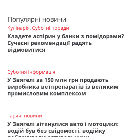
Популярні новини
Кулінарія
,
Суботні поради
Кладете аспірин у банки з помідорами?
Сучасні рекомендації радять
відмовитися
Суботня інформація
У Звягелі за 150 млн грн продають
виробника ветпрепаратів із великим
промисловим комплексом
Гарячі новини
У Звягелі зіткнулися авто і мотоцикл:
водій був без свідомості, водійку