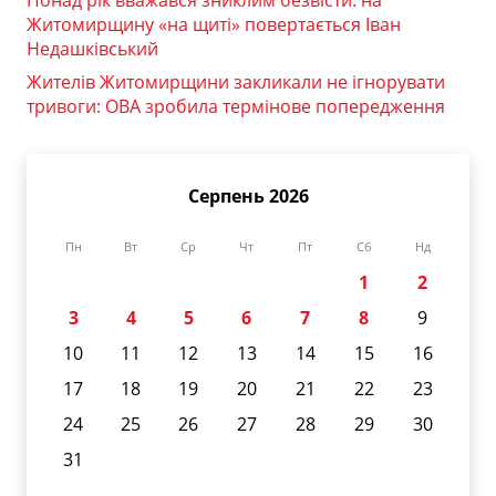
Житомирщину «на щиті» повертається Іван
Недашківський
Жителів Житомирщини закликали не ігнорувати
тривоги: ОВА зробила термінове попередження
Серпень 2026
Пн
Вт
Ср
Чт
Пт
Сб
Нд
1
2
3
4
5
6
7
8
9
10
11
12
13
14
15
16
17
18
19
20
21
22
23
24
25
26
27
28
29
30
31