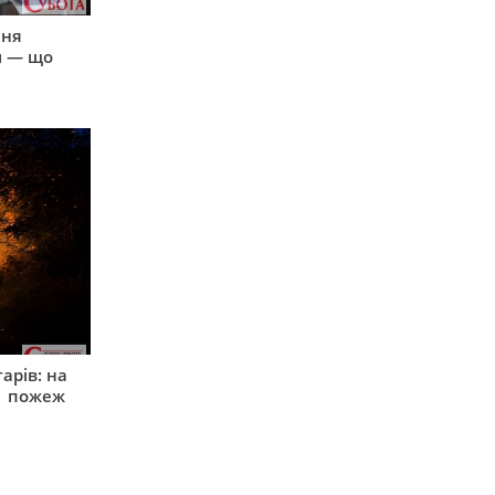
пня
и — що
арів: на
1 пожеж