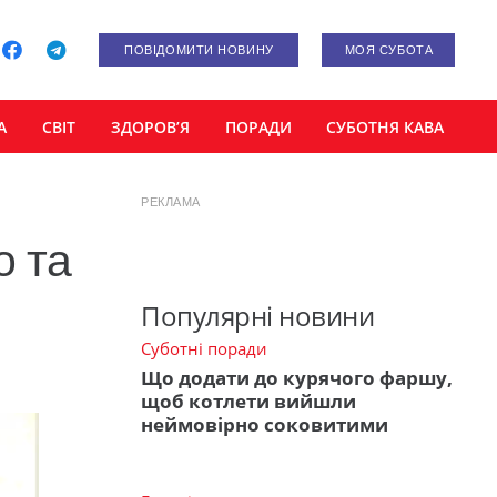
ПОВІДОМИТИ НОВИНУ
МОЯ СУБОТА
А
СВІТ
ЗДОРОВ’Я
ПОРАДИ
СУБОТНЯ КАВА
РЕКЛАМА
о та
Популярні новини
Суботні поради
Що додати до курячого фаршу,
щоб котлети вийшли
неймовірно соковитими