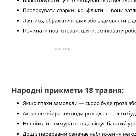
Влаштовувати гучні святкування та веселощі
Провокувати сварки і конфлікти — вони затя
Лаятись, ображати інших або відмовляти в 
Починати нові справи, шити, змінювати робо
РЕКЛАМА
Народні прикмети 18 травня:
Якщо птахи замовкли — скоро буде гроза аб
Активне вбирання води розсадою — літо бу
Нестійка й похмура погода віщує багатий ур
Дощ з перервами означає наближення него