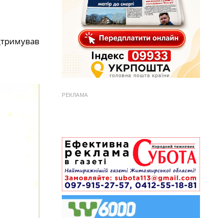
ідтримував
РЕКЛАМА