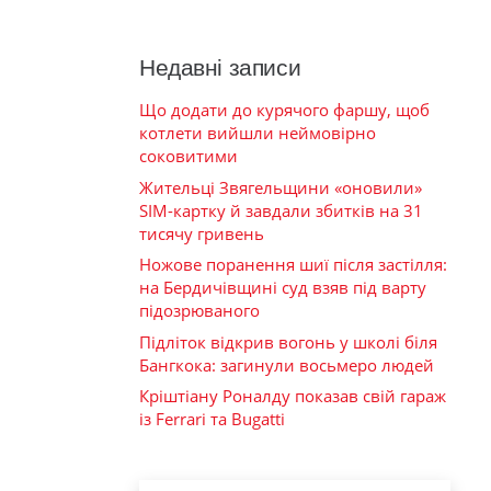
Недавні записи
Що додати до курячого фаршу, щоб
котлети вийшли неймовірно
соковитими
Жительці Звягельщини «оновили»
SIM-картку й завдали збитків на 31
тисячу гривень
Ножове поранення шиї після застілля:
на Бердичівщині суд взяв під варту
підозрюваного
Підліток відкрив вогонь у школі біля
Бангкока: загинули восьмеро людей
Кріштіану Роналду показав свій гараж
із Ferrari та Bugatti