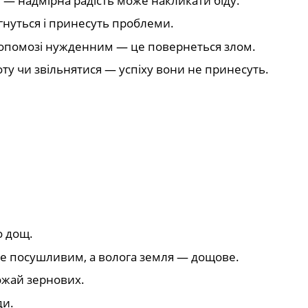
 — надмірна радість може накликати біду.
гнуться і принесуть проблеми.
допомозі нужденним — це повернеться злом.
ту чи звільнятися — успіху вони не принесуть.
о дощ.
де посушливим, а волога земля — дощове.
ожай зернових.
ди.