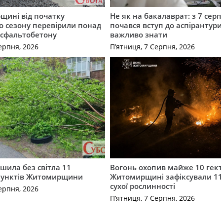
щині від початку
Не як на бакалаврат: з 7 сер
о сезону перевірили понад
почався вступ до аспірантур
асфальтобетону
важливо знати
ерпня, 2026
П’ятниця, 7 Серпня, 2026
шила без світла 11
Вогонь охопив майже 10 гект
пунктів Житомирщини
Житомирщині зафіксували 1
сухої рослинності
ерпня, 2026
П’ятниця, 7 Серпня, 2026