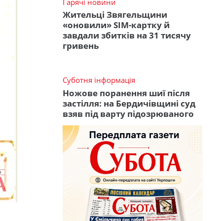
Гарячі новини
Жительці Звягельщини
«оновили» SIM-картку й
завдали збитків на 31 тисячу
гривень
Суботня інформація
Ножове поранення шиї після
застілля: на Бердичівщині суд
взяв під варту підозрюваного