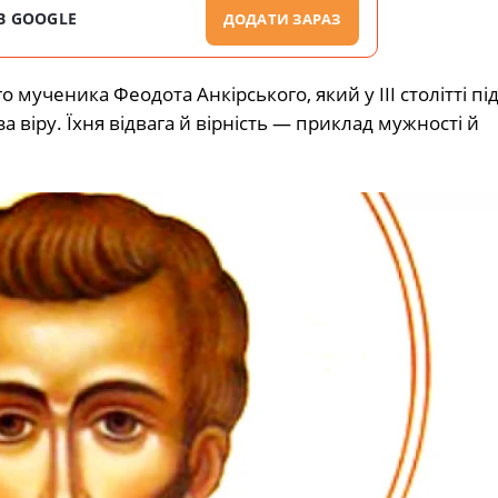
В GOOGLE
ДОДАТИ ЗАРАЗ
 мученика Феодота Анкірського, який у III столітті п
 за віру. Їхня відвага й вірність — приклад мужності й