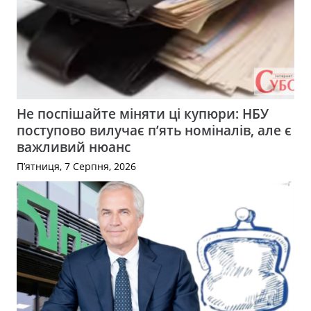
Не поспішайте міняти ці купюри: НБУ
поступово вилучає п’ять номіналів, але є
важливий нюанс
П’ятниця, 7 Серпня, 2026