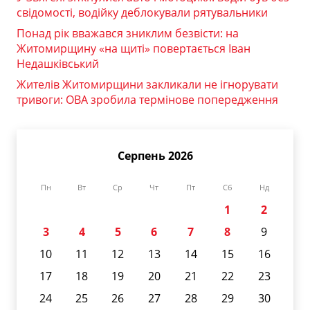
свідомості, водійку деблокували рятувальники
Понад рік вважався зниклим безвісти: на
Житомирщину «на щиті» повертається Іван
Недашківський
Жителів Житомирщини закликали не ігнорувати
тривоги: ОВА зробила термінове попередження
Серпень 2026
Пн
Вт
Ср
Чт
Пт
Сб
Нд
1
2
3
4
5
6
7
8
9
10
11
12
13
14
15
16
17
18
19
20
21
22
23
24
25
26
27
28
29
30