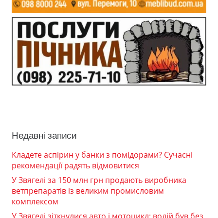
Недавні записи
Кладете аспірин у банки з помідорами? Сучасні
рекомендації радять відмовитися
У Звягелі за 150 млн грн продають виробника
ветпрепаратів із великим промисловим
комплексом
У Звягелі зіткнулися авто і мотоцикл: водій був без