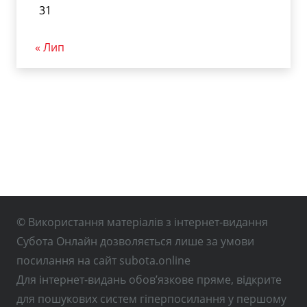
31
« Лип
© Використання матеріалів з інтернет-видання
Субота Онлайн дозволяється лише за умови
посилання на сайт subota.online
Для інтернет-видань обов’язкове пряме, відкрите
для пошукових систем гіперпосилання у першому