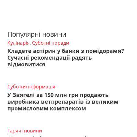
Популярні новини
Кулінарія
,
Суботні поради
Кладете аспірин у банки з помідорами?
Сучасні рекомендації радять
відмовитися
Суботня інформація
У Звягелі за 150 млн грн продають
виробника ветпрепаратів із великим
промисловим комплексом
Гарячі новини