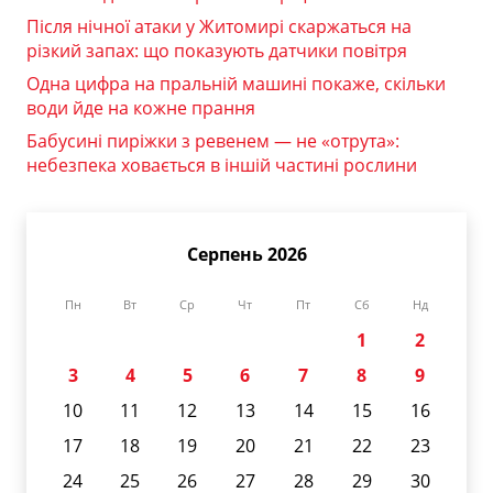
Після нічної атаки у Житомирі скаржаться на
різкий запах: що показують датчики повітря
Одна цифра на пральній машині покаже, скільки
води йде на кожне прання
Бабусині пиріжки з ревенем — не «отрута»:
небезпека ховається в іншій частині рослини
Серпень 2026
Пн
Вт
Ср
Чт
Пт
Сб
Нд
1
2
3
4
5
6
7
8
9
10
11
12
13
14
15
16
17
18
19
20
21
22
23
24
25
26
27
28
29
30