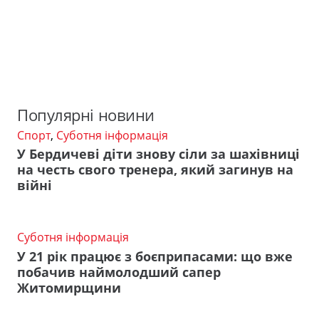
Популярні новини
Спорт
,
Суботня інформація
У Бердичеві діти знову сіли за шахівниці
на честь свого тренера, який загинув на
війні
Суботня інформація
У 21 рік працює з боєприпасами: що вже
побачив наймолодший сапер
Житомирщини