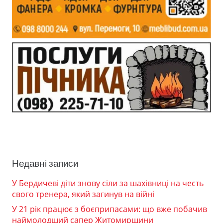
Недавні записи
У Бердичеві діти знову сіли за шахівниці на честь
свого тренера, який загинув на війні
У 21 рік працює з боєприпасами: що вже побачив
наймолодший сапер Житомирщини