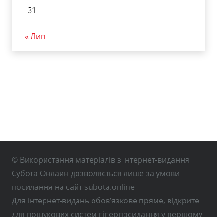
31
« Лип
© Використання матеріалів з інтернет-видання
Субота Онлайн дозволяється лише за умови
посилання на сайт subota.online
Для інтернет-видань обов’язкове пряме, відкрите
для пошукових систем гіперпосилання у першому