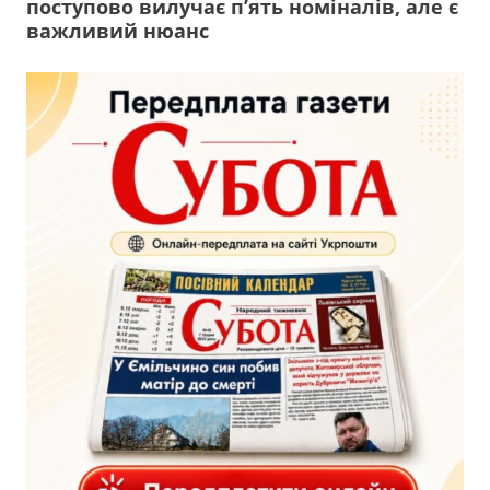
поступово вилучає п’ять номіналів, але є
важливий нюанс