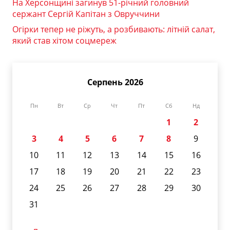
На Херсонщині загинув 51-річний головний
сержант Сергій Капітан з Овруччини
Огірки тепер не ріжуть, а розбивають: літній салат,
який став хітом соцмереж
Серпень 2026
Пн
Вт
Ср
Чт
Пт
Сб
Нд
1
2
3
4
5
6
7
8
9
10
11
12
13
14
15
16
17
18
19
20
21
22
23
24
25
26
27
28
29
30
31