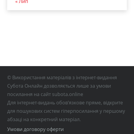
« Лип
© Використання матеріалів з інтернет-видання
Субота Онлайн дозволяється лише за умови
посилання на сайт subota.online
Для інтернет-видань обов’язкове пряме, відкрите
для пошукових систем гіперпосилання у першому
абзаці на конкретний матеріал.
Умови договору оферти