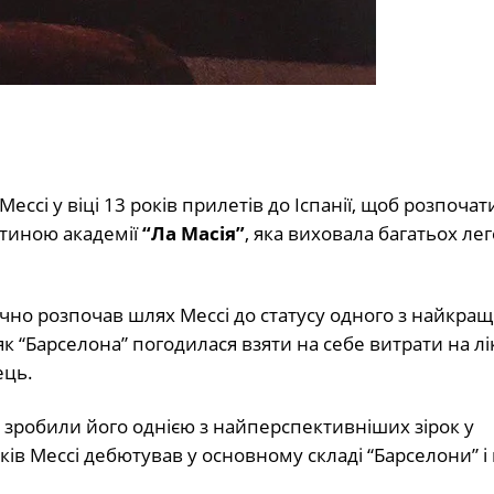
ссі у віці 13 років прилетів до Іспанії, щоб розпоча
астиною академії
“Ла Масія”
, яка виховала багатьох ле
ично розпочав шлях Мессі до статусу одного з найкра
 як “Барселона” погодилася взяти на себе витрати на л
ець.
 зробили його однією з найперспективніших зірок у
ів Мессі дебютував у основному складі “Барселони” і