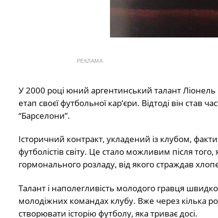
РЕКЛАМА
У 2000 році юний аргентинський талант Ліонель Ме
етап своєї футбольної кар’єри. Відтоді він став ч
“Барселони”.
Історичний контракт, укладений із клубом, факт
футболістів світу. Це стало можливим після того,
гормонального розладу, від якого страждав хлоп
Талант і наполегливість молодого гравця швидко
молодіжних командах клубу. Вже через кілька рок
створювати історію футболу, яка триває досі.