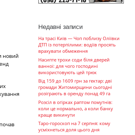
Недавні записи
На трасі Київ — Чоп поблизу Оліївки
ДТП із потерпілими: водіїв просять
врахувати обмеження
ти новий
Насипте трохи соди біля дверей
генд
ванної: для чого господині
використовують цей трюк
Від 159 до 1609 грн за гектар: дві
щих
громади Житомирщини сьогодні
розіграють в оренду понад 49 га
ікування
Розсіл в огірках раптом помутнів:
коли це нормально, а коли банку
краще викинути
Таро-гороскоп на 7 серпня: кому
 почав
усміхнеться доля цього дня