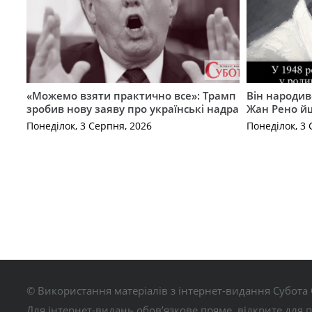
«Можемо взяти практично все»: Трамп
Він народив
зробив нову заяву про українські надра
Жан Рено йш
Понеділок, 3 Серпня, 2026
Понеділок, 3 
© Використання матеріалів з інтернет-видання Субота 
Для інтернет-видань обов’язкове пряме, відкрите для 