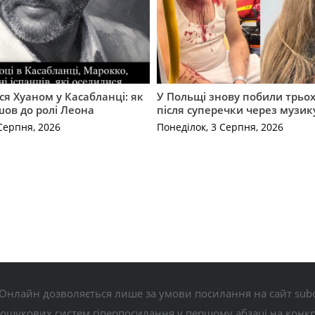
ся Хуаном у Касабланці: як
У Польщі знову побили трьох
ов до ролі Леона
після суперечки через музик
Серпня, 2026
Понеділок, 3 Серпня, 2026
Онлайн дозволяється лише за умови посилання на сайт subo
пошукових систем гіперпосилання у першому абзаці на конк