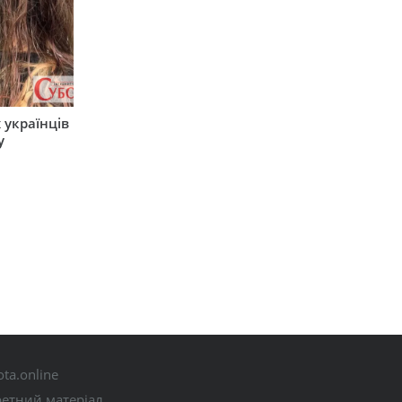
 українців
у
ta.online
ретний матеріал.