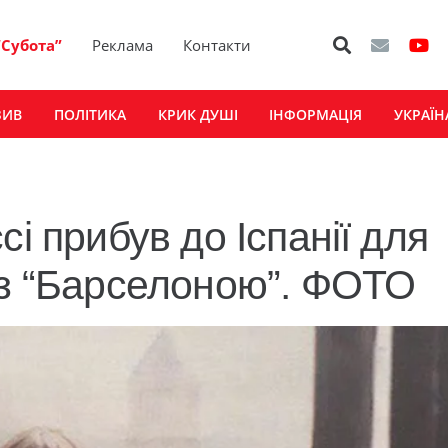
“Субота”
Реклама
Контакти
ЗИВ
ПОЛІТИКА
КРИК ДУШІ
ІНФОРМАЦІЯ
УКРАЇН
і прибув до Іспанії для
 з “Барселоною”. ФОТО