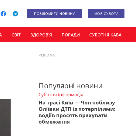
ПОВІДОМИТИ НОВИНУ
МОЯ СУБОТА
А
СВІТ
ЗДОРОВ’Я
ПОРАДИ
СУБОТНЯ КАВА
РЕКЛАМА
Популярні новини
Суботня інформація
На трасі Київ — Чоп поблизу
Оліївки ДТП із потерпілими:
водіїв просять врахувати
обмеження