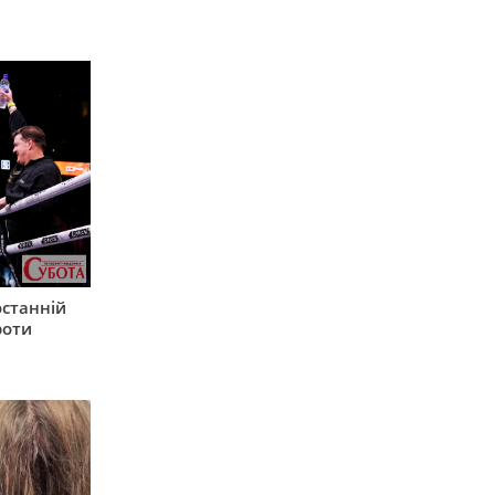
останній
роти