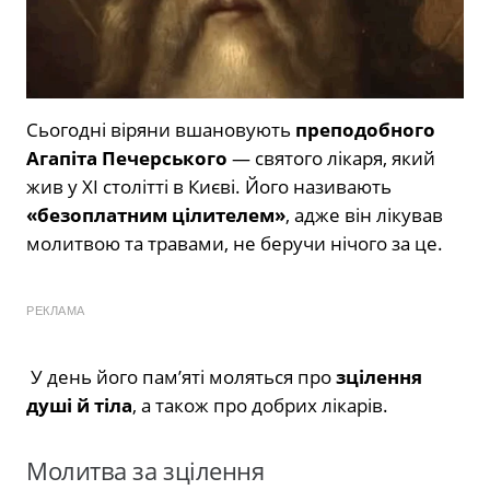
Сьогодні віряни вшановують
преподобного
Агапіта Печерського
— святого лікаря, який
жив у XI столітті в Києві. Його називають
«безоплатним цілителем»
, адже він лікував
молитвою та травами, не беручи нічого за це.
РЕКЛАМА
У день його пам’яті моляться про
зцілення
душі й тіла
, а також про добрих лікарів.
Молитва за зцілення