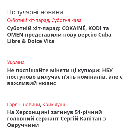
Популярні новини
Суботній хіт-парад
,
Суботня кава
Суботній хіт-парад: COKAINÉ, KODI та
OMEN представили нову версію Cuba
Libre & Dolce Vita
Україна
Не поспішайте міняти ці купюри: НБУ
поступово вилучає п’ять номіналів, але є
важливий нюанс
Гарячі новини
,
Крик душі
На Херсонщині загинув 51-річний
головний сержант Сергій Капітан з
Овруччини