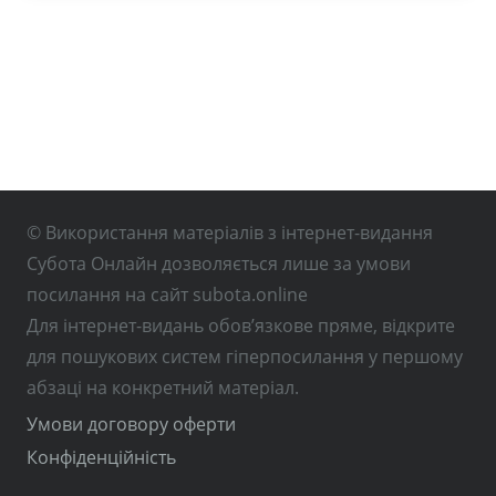
© Використання матеріалів з інтернет-видання
Субота Онлайн дозволяється лише за умови
посилання на сайт subota.online
Для інтернет-видань обов’язкове пряме, відкрите
для пошукових систем гіперпосилання у першому
абзаці на конкретний матеріал.
Умови договору оферти
Конфіденційність