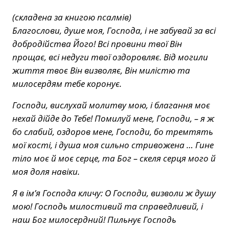
(складена за книгою псалмів)
Благослови, душе моя, Господа, і не забувай за всі
добродійства Його! Всі провини твої Він
прощає, всі недуги твої оздоровляє. Від могили
життя твоє Він визволяє, Він милістю та
милосердям тебе коронує.
Господи, вислухай молитву мою, і благання моє
нехай дійде до Тебе! Помилуй мене, Господи, – я ж
бо слабий, оздоров мене, Господи, бо тремтять
мої кості, і душа моя сильно стривожена … Гине
тіло моє й моє серце, та Бог – скеля серця мого й
моя доля навіки.
Я в ім’я Господа кличу: О Господи, визволи ж душу
мою! Господь милостивий та справедливий, і
наш Бог милосердний! Пильнує Господь