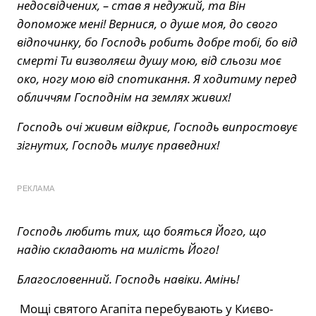
недосвідчених, – став я недужий, та Він
допоможе мені! Вернися, о душе моя, до свого
відпочинку, бо Господь робить добре тобі, бо від
смерті Ти визволяєш душу мою, від сльози моє
око, ногу мою від спотикання. Я ходитиму перед
обличчям Господнім на землях живих!
Господь очі живим відкриє, Господь випростовує
зігнутих, Господь милує праведних!
РЕКЛАМА
Господь любить тих, що бояться Його, що
надію складають на милість Його!
Благословенний. Господь навіки. Амінь!
Мощі святого Агапіта перебувають у Києво-