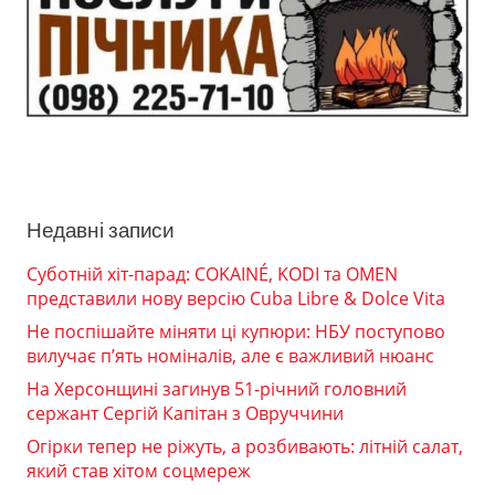
Недавні записи
Суботній хіт-парад: COKAINÉ, KODI та OMEN
представили нову версію Cuba Libre & Dolce Vita
Не поспішайте міняти ці купюри: НБУ поступово
вилучає п’ять номіналів, але є важливий нюанс
На Херсонщині загинув 51-річний головний
сержант Сергій Капітан з Овруччини
Огірки тепер не ріжуть, а розбивають: літній салат,
який став хітом соцмереж