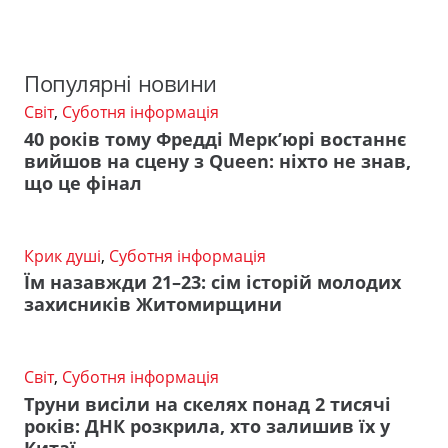
Популярні новини
Світ
,
Суботня інформація
40 років тому Фредді Мерк’юрі востаннє
вийшов на сцену з Queen: ніхто не знав,
що це фінал
Крик душі
,
Суботня інформація
Їм назавжди 21–23: сім історій молодих
захисників Житомирщини
Світ
,
Суботня інформація
Труни висіли на скелях понад 2 тисячі
років: ДНК розкрила, хто залишив їх у