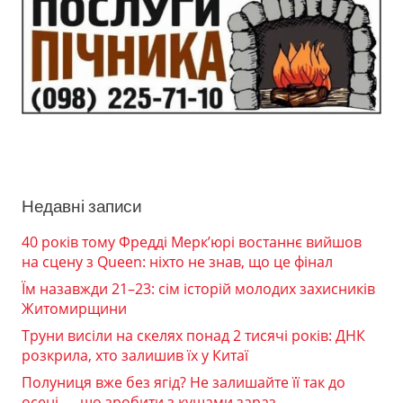
Недавні записи
40 років тому Фредді Мерк’юрі востаннє вийшов
на сцену з Queen: ніхто не знав, що це фінал
Їм назавжди 21–23: сім історій молодих захисників
Житомирщини
Труни висіли на скелях понад 2 тисячі років: ДНК
розкрила, хто залишив їх у Китаї
Полуниця вже без ягід? Не залишайте її так до
осені — що зробити з кущами зараз