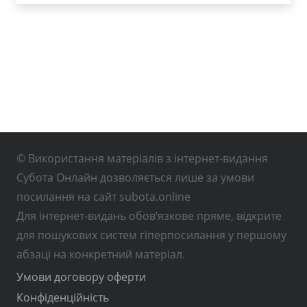
© Використання матеріалів з інтернет-видання
Субота Онлайн дозволяється лише за умови
посилання на сайт subota.online
Для інтернет-видань обов’язкове пряме, відкрите
для пошукових систем гіперпосилання у першому
абзаці на конкретний матеріал.
Умови договору оферти
Конфіденційність