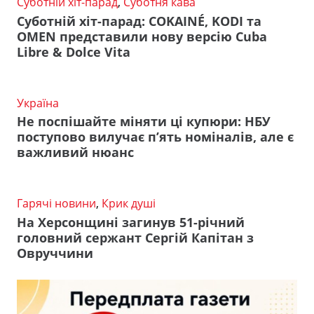
Суботній хіт-парад
,
Суботня кава
Суботній хіт-парад: COKAINÉ, KODI та
OMEN представили нову версію Cuba
Libre & Dolce Vita
Україна
Не поспішайте міняти ці купюри: НБУ
поступово вилучає п’ять номіналів, але є
важливий нюанс
Гарячі новини
,
Крик душі
На Херсонщині загинув 51-річний
головний сержант Сергій Капітан з
Овруччини