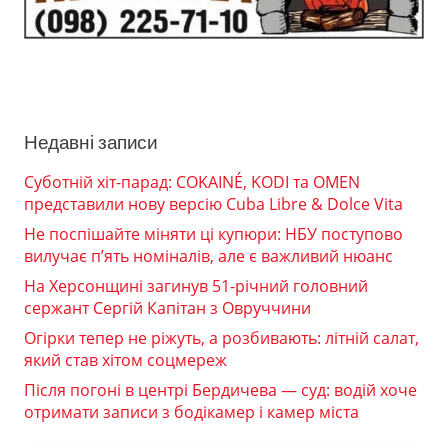
Недавні записи
Суботній хіт-парад: COKAINÉ, KODI та OMEN
представили нову версію Cuba Libre & Dolce Vita
Не поспішайте міняти ці купюри: НБУ поступово
вилучає п’ять номіналів, але є важливий нюанс
На Херсонщині загинув 51-річний головний
сержант Сергій Капітан з Овруччини
Огірки тепер не ріжуть, а розбивають: літній салат,
який став хітом соцмереж
Після погоні в центрі Бердичева — суд: водій хоче
отримати записи з бодікамер і камер міста