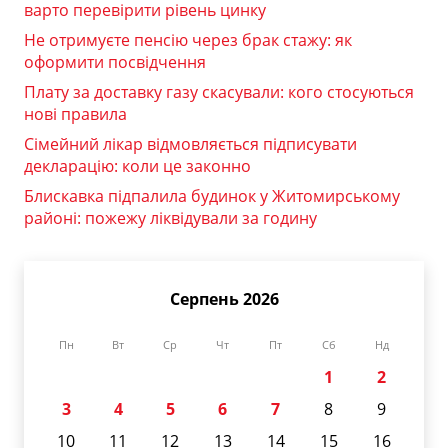
варто перевірити рівень цинку
Не отримуєте пенсію через брак стажу: як
оформити посвідчення
Плату за доставку газу скасували: кого стосуються
нові правила
Сімейний лікар відмовляється підписувати
декларацію: коли це законно
Блискавка підпалила будинок у Житомирському
районі: пожежу ліквідували за годину
Серпень 2026
Пн
Вт
Ср
Чт
Пт
Сб
Нд
1
2
3
4
5
6
7
8
9
10
11
12
13
14
15
16