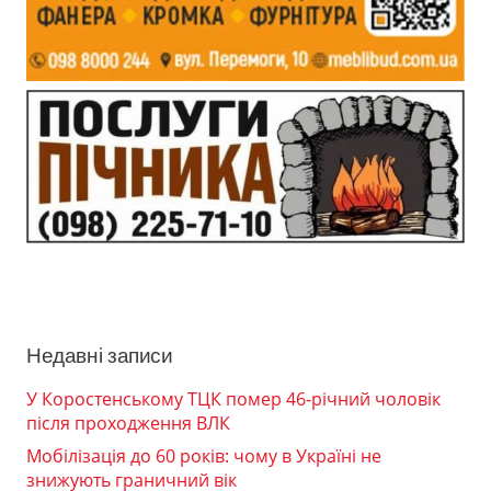
Недавні записи
У Коростенському ТЦК помер 46-річний чоловік
після проходження ВЛК
Мобілізація до 60 років: чому в Україні не
знижують граничний вік