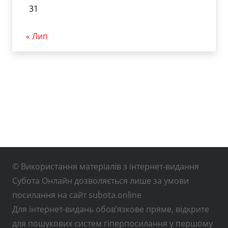
31
« Лип
© Використання матеріалів з інтернет-видання
Субота Онлайн дозволяється лише за умови
посилання на сайт subota.online
Для інтернет-видань обов’язкове пряме, відкрите
для пошукових систем гіперпосилання у першому