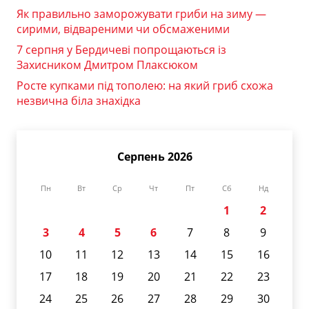
Як правильно заморожувати гриби на зиму —
сирими, відвареними чи обсмаженими
7 серпня у Бердичеві попрощаються із
Захисником Дмитром Плаксюком
Росте купками під тополею: на який гриб схожа
незвична біла знахідка
Серпень 2026
Пн
Вт
Ср
Чт
Пт
Сб
Нд
1
2
3
4
5
6
7
8
9
10
11
12
13
14
15
16
17
18
19
20
21
22
23
24
25
26
27
28
29
30