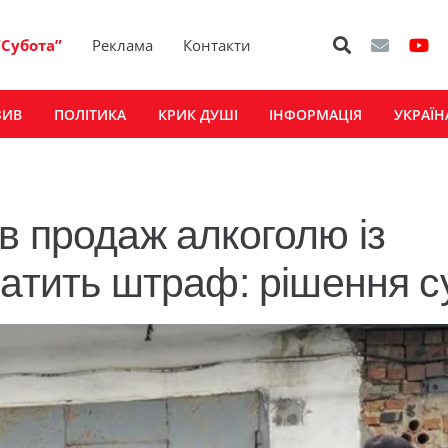
“Субота”
Реклама
Контакти
ЗИВ
ПОЛІТИКА
КРИК ДУШІ
ІНФОРМАЦІЯ
УКРАЇН
в продаж алкоголю із
латить штраф: рішення с