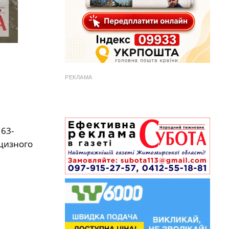
РЕКЛАМА
 63-
кцизного