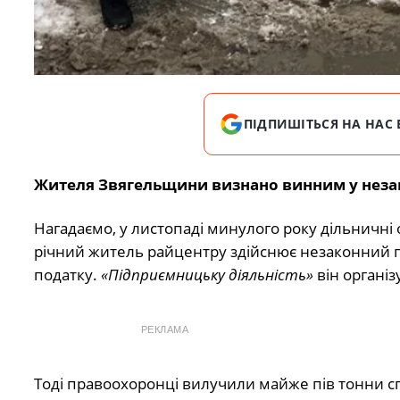
ПІДПИШІТЬСЯ НА НАС 
Жителя Звягельщини визнано винним у неза
Нагадаємо, у листопаді минулого року дільничні 
річний житель райцентру здійснює незаконний п
податку.
«Підприємницьку діяльність»
він організ
РЕКЛАМА
Тоді правоохоронці вилучили майже пів тонни сп