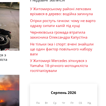
У Житомирському районі легковик
врізався в дерево: водійка загинула
Огірки ростуть гачком: чому не варто
одразу сипати калій під кущі
Черняхівська громада втратила
захисника Олександра Капустіна
Не тільки їжа і спорт: вчені знайшли
ще один фактор повільного набору
ваги
ся з
іста
У Житомирі Mercedes зіткнувся з
Yamaha: 18-річного мотоцикліста
госпіталізували
Серпень 2026
Пн
Вт
Ср
Чт
Пт
Сб
Нд