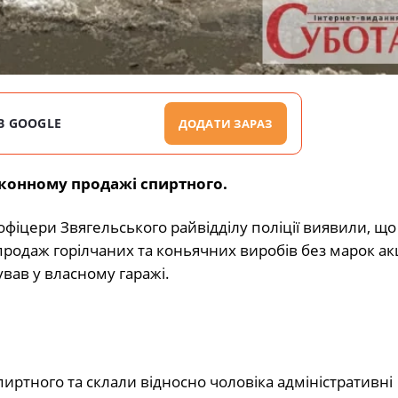
В GOOGLE
ДОДАТИ ЗАРАЗ
конному продажі спиртного.
офіцери Звягельського райвідділу поліції виявили, що
родаж горілчаних та коньячних виробів без марок а
ував у власному гаражі.
иртного та склали відносно чоловіка адміністративні