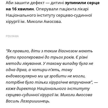
Аби зашити дефект —
дитині
зупинили серце
на 16 хвилин
. Оперували пацієнта лікарі
Національного інституту серцево-судинної
хірургії ім. Миколи Амосова.
РЕКЛАМА
“Як правило, діти з таким діагнозом мають
бути прооперовані до трьох років. Є різні
методи лікування. У такому випадку була не
одна дірка, а чотири-п’ять, тому
ендоваскулярно ми це зробити не могли,
потрібне було тільки хірургічне втручання”, —
каже директор Національного інституту
серцево-судинної хірургії ім. Миколи Амосова
Василь Лазоришинець.