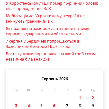
У Коростенському ТЦК помер 46-річний чоловік
після проходження ВЛК
Мобілізація до 60 років: чому в Україні не
знижують граничний вік
Як правильно заморожувати гриби на зиму —
сирими, відвареними чи обсмаженими
7 серпня у Бердичеві попрощаються із
Захисником Дмитром Плаксюком
Росте купками під тополею: на який гриб схожа
незвична біла знахідка
Серпень 2026
Пн
Вт
Ср
Чт
Пт
Сб
Нд
1
2
3
4
5
6
7
8
9