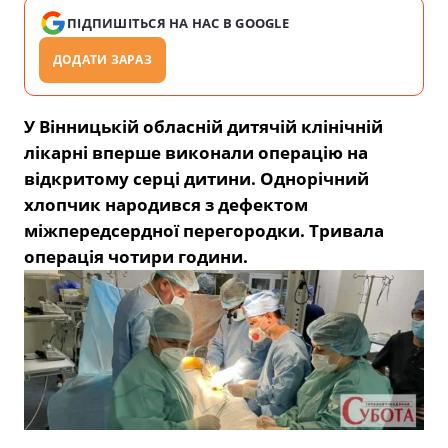
ПІДПИШІТЬСЯ НА НАС В GOOGLE
ДОДАТИ ЗАРАЗ
У Вінницькій обласній дитячій клінічній
лікарні вперше виконали операцію на
відкритому серці дитини. Однорічний
хлопчик народився з
дефектом
міжпередсердної перегородки
. Тривала
операція чотири години.