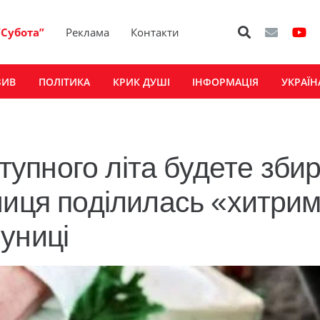
“Субота”
Реклама
Контакти
ЗИВ
ПОЛІТИКА
КРИК ДУШІ
ІНФОРМАЦІЯ
УКРАЇН
ступного літа будете зби
ниця поділилась «хитри
униці