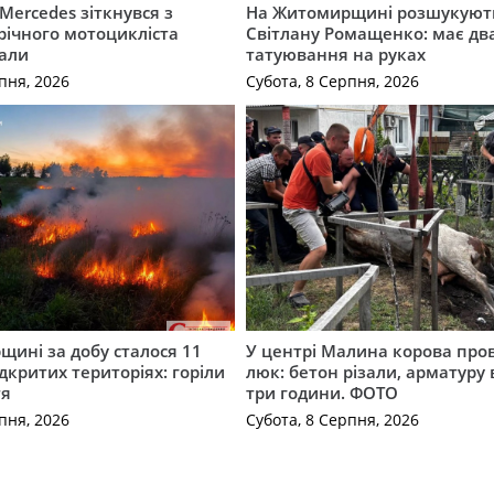
Mercedes зіткнувся з
На Житомирщині розшукують
річного мотоцикліста
Світлану Ромащенко: має дв
вали
татуювання на руках
пня, 2026
Субота, 8 Серпня, 2026
ині за добу сталося 11
У центрі Малина корова про
дкритих територіях: горіли
люк: бетон різали, арматуру
тя
три години. ФОТО
пня, 2026
Субота, 8 Серпня, 2026