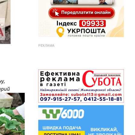
РЕКЛАМА
у,
трий