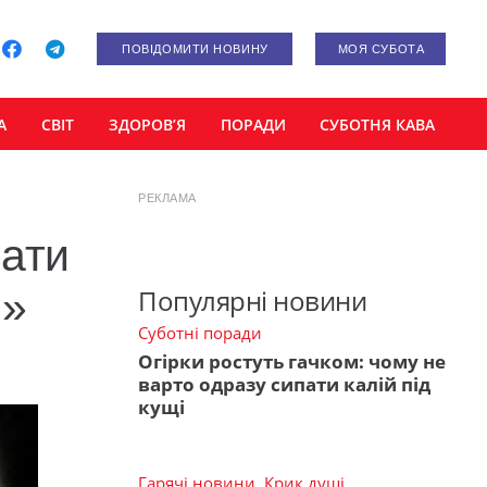
ПОВІДОМИТИ НОВИНУ
МОЯ СУБОТА
А
СВІТ
ЗДОРОВ’Я
ПОРАДИ
СУБОТНЯ КАВА
РЕКЛАМА
рати
м»
Популярні новини
Суботні поради
Огірки ростуть гачком: чому не
варто одразу сипати калій під
кущі
Гарячі новини
,
Крик душі