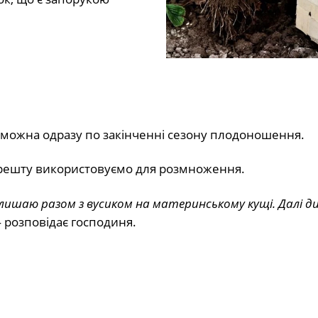
 можна одразу по закінченні сезону плодоношення.
 решту використовуємо для розмноження.
лишаю разом з вусиком на материнському кущі. Далі д
розповідає господиня.