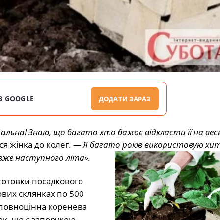
В GOOGLE
ДОДАТИ ЗАРАЗ
дальна! Знаю, що багато хто бажає відкласти її на весн
ся жінка до колег.
— Я багато років використовую хи
 вже наступного літа».
дготовки посадкового
ових склянках по 500
 повноцінна коренева
ок, що є запорукою