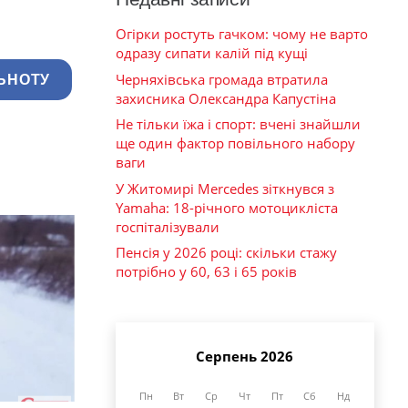
Огірки ростуть гачком: чому не варто
одразу сипати калій під кущі
Черняхівська громада втратила
ЬНОТУ
захисника Олександра Капустіна
Не тільки їжа і спорт: вчені знайшли
ще один фактор повільного набору
ваги
У Житомирі Mercedes зіткнувся з
Yamaha: 18-річного мотоцикліста
госпіталізували
Пенсія у 2026 році: скільки стажу
потрібно у 60, 63 і 65 років
Серпень 2026
Пн
Вт
Ср
Чт
Пт
Сб
Нд