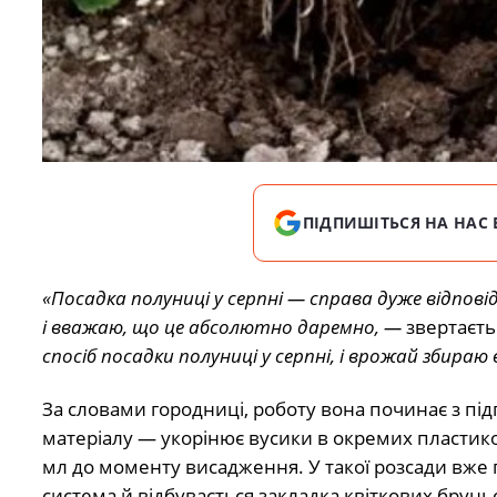
ПІДПИШІТЬСЯ НА НАС 
«Посадка полуниці у серпні — справа дуже відпові
і вважаю, що це абсолютно даремно, —
звертаєть
спосіб посадки полуниці у серпні, і врожай збираю
За словами городниці, роботу вона починає з пі
матеріалу — укорінює вусики в окремих пластик
мл до моменту висадження. У такої розсади вже
система й відбувається закладка квіткових брунь