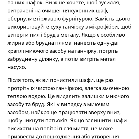
ваших шафок. Ви ж не хочете, щоб зусилля,
витрачені на очищення кухонних шаф,
обернулися іржавою фурнітурою. Замість цього
використовуйте суху ганчірку з мікрофібри, щоб
витерти пил і бруд з металу. Якщо є особливо
жирна або брудна пляма, нанесіть одну-дві
краплі миючого засобу на ганчірку, потріть
забруднену ділянку, а потім витріть метал
насухо.
Після того, як ви почистили шафи, ще раз
протріть їх чистою ганчіркою, злегка змоченою
теплою водою. Це видалить залишки миючого
засобу та бруд. Як і у випадку з миючим
засобом, найкраще працювати зверху вниз,
щоб уникнути патьоків. Якщо залишити шафи
висихати на повітрі після миття, це може
призвести до пошкодження або утворення