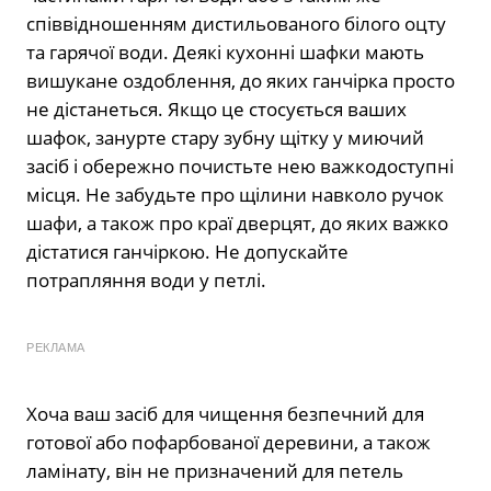
співвідношенням дистильованого білого оцту
та гарячої води. Деякі кухонні шафки мають
вишукане оздоблення, до яких ганчірка просто
не дістанеться. Якщо це стосується ваших
шафок, занурте стару зубну щітку у миючий
засіб і обережно почистьте нею важкодоступні
місця. Не забудьте про щілини навколо ручок
шафи, а також про краї дверцят, до яких важко
дістатися ганчіркою. Не допускайте
потрапляння води у петлі.
РЕКЛАМА
Хоча ваш засіб для чищення безпечний для
готової або пофарбованої деревини, а також
ламінату, він не призначений для петель