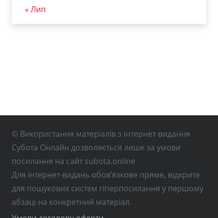
« Лип
© Використання матеріалів з інтернет-видання
Субота Онлайн дозволяється лише за умови
посилання на сайт subota.online
Для інтернет-видань обов’язкове пряме, відкрите
для пошукових систем гіперпосилання у першому
абзаці на конкретний матеріал.
Умови договору оферти