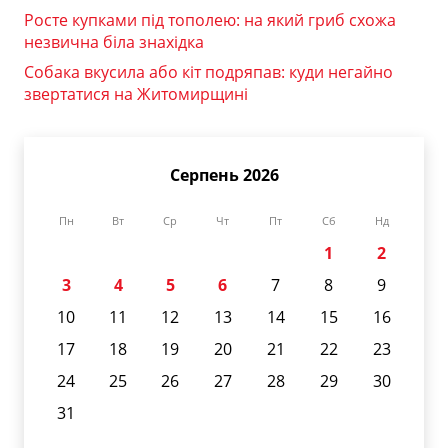
Росте купками під тополею: на який гриб схожа
незвична біла знахідка
Собака вкусила або кіт подряпав: куди негайно
звертатися на Житомирщині
Серпень 2026
Пн
Вт
Ср
Чт
Пт
Сб
Нд
1
2
3
4
5
6
7
8
9
10
11
12
13
14
15
16
17
18
19
20
21
22
23
24
25
26
27
28
29
30
31