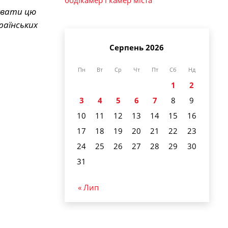
бодікамер і камер міста
зувати цю
раїнських
Серпень 2026
Пн
Вт
Ср
Чт
Пт
Сб
Нд
1
2
3
4
5
6
7
8
9
10
11
12
13
14
15
16
17
18
19
20
21
22
23
24
25
26
27
28
29
30
31
« Лип