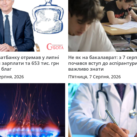
атБанку отримав у липні
Не як на бакалаврат: з 7 сер
 зарплати та 653 тис. грн
почався вступ до аспірантур
 благ
важливо знати
ерпня, 2026
П’ятниця, 7 Серпня, 2026