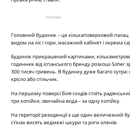
РЕКЛАМА
Головний будинок – це кількаповерховий палац із 
видом на ліс і гори, масажний кабінет і окрема са
Будинок прикрашений картинами, кількаметрови
годинник від іспанського бренду розкоші Soher з
300 тисяч гривень. В будинку дуже багато хутра:
крісло або стільчик.
На першому поверсі біля сходів стоїть радянський
три копійки, звичайна вода – за одну копійку.
На території резиденції є ще один величезний б
стінах висять ведмежі шкури та роги оленів.