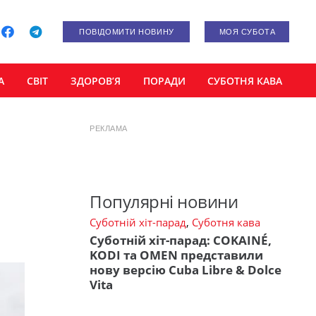
ПОВІДОМИТИ НОВИНУ
МОЯ СУБОТА
А
СВІТ
ЗДОРОВ’Я
ПОРАДИ
СУБОТНЯ КАВА
РЕКЛАМА
и
Популярні новини
Суботній хіт-парад
,
Суботня кава
Суботній хіт-парад: COKAINÉ,
KODI та OMEN представили
нову версію Cuba Libre & Dolce
Vita