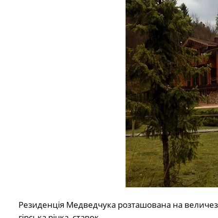
Резиденція Медведчука розташована на величезні
гірська річка, ставок.