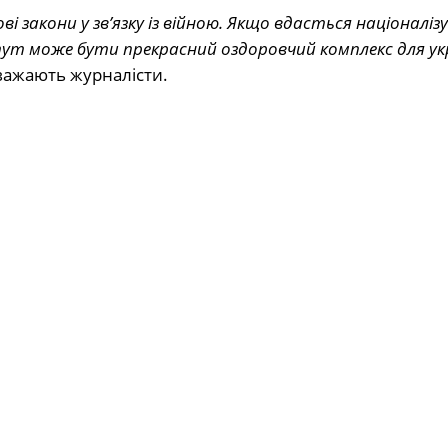
 закони у звʼязку із війною. Якщо вдасться націоналі
тут може бути прекрасний оздоровчий комплекс для ук
важають журналісти.