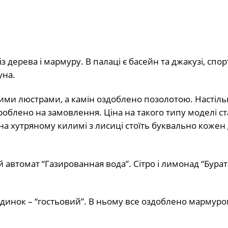
дерева і мармуру. В палаці є басейн та джакузі, спор
уна.
ми люстрами, а камін оздоблено позолотою. Настіл
роблено на замовлення. Ціна на такого типу моделі ст
 на хутряному килимі з лисиці стоїть буквально кожен
 автомат “Газированная вода”. Сітро і лимонад “Бураті
удинок – “гостьовий”. В ньому все оздоблено мармуро