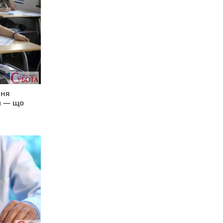
пня
и — що