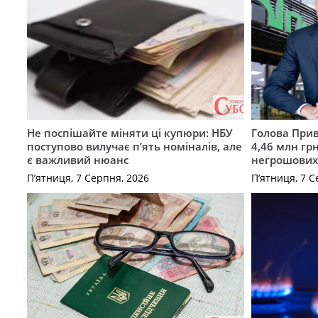
Не поспішайте міняти ці купюри: НБУ
Голова Прив
поступово вилучає п’ять номіналів, але
4,46 млн грн
є важливий нюанс
негрошових
П’ятниця, 7 Серпня, 2026
П’ятниця, 7 С