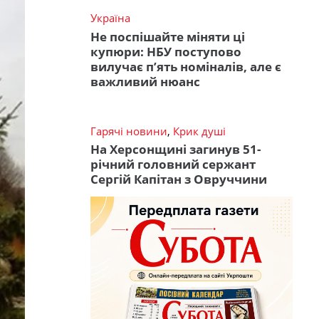
Україна
Не поспішайте міняти ці
купюри: НБУ поступово
вилучає п’ять номіналів, але є
важливий нюанс
Гарячі новини
,
Крик душі
На Херсонщині загинув 51-
річний головний сержант
Сергій Капітан з Овруччини