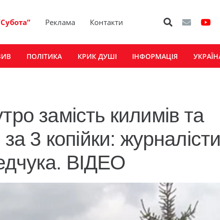
“Субота”
Реклама
Контакти
ЗИВ
ПОЛІТИКА
КРИК ДУШІ
ІНФОРМАЦІЯ
УКРАЇН
тро замість килимів та
 за 3 копійки: журналіст
едчука. ВIДЕО