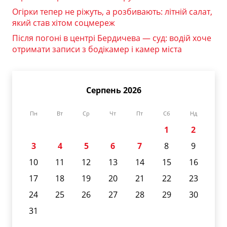
Огірки тепер не ріжуть, а розбивають: літній салат,
який став хітом соцмереж
Після погоні в центрі Бердичева — суд: водій хоче
отримати записи з бодікамер і камер міста
Серпень 2026
Пн
Вт
Ср
Чт
Пт
Сб
Нд
1
2
3
4
5
6
7
8
9
10
11
12
13
14
15
16
17
18
19
20
21
22
23
24
25
26
27
28
29
30
31