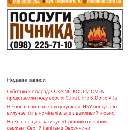
Недавні записи
Суботній хіт-парад: COKAINÉ, KODI та OMEN
представили нову версію Cuba Libre & Dolce Vita
Не поспішайте міняти ці купюри: НБУ поступово
вилучає п’ять номіналів, але є важливий нюанс
На Херсонщині загинув 51-річний головний
сержант Сергій Капітан з Овруччини