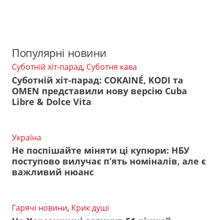
Популярні новини
Суботній хіт-парад
,
Суботня кава
Суботній хіт-парад: COKAINÉ, KODI та
OMEN представили нову версію Cuba
Libre & Dolce Vita
Україна
Не поспішайте міняти ці купюри: НБУ
поступово вилучає п’ять номіналів, але є
важливий нюанс
Гарячі новини
,
Крик душі