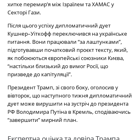
хитке перемир’я між Ізраїлем та ХАМАС у
Секторі Гази.
Після цього успіху дипломатичний дует
Кушнер–Уіткофф переключився на українське
питання. Вони працювали “за лаштунками”,
підготувавши початковий проєкт тексту, який,
як побоюються європейські союзники Києва,
“настільки близький до вимог Росії, що
призведе до капітуляції”.
Президент Трамп, зі свого боку, оголосив у
вівторок, що наступного тижня дипломатичний
дует може вирушити на зустріч до президента
РФ Володимира Путіна в Кремль, сподіваючись
“завершити” мирний план.
Експертна оцінка та довіра Трампа