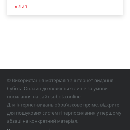
« Лип
© Використання матеріалів з інтернет-видання
Субота Онлайн дозволяється лише за умови
посилання на сайт subota.online
Для інтернет-видань обов’язкове пряме, відкрите
для пошукових систем гіперпосилання у першому
абзаці на конкретний матеріал.