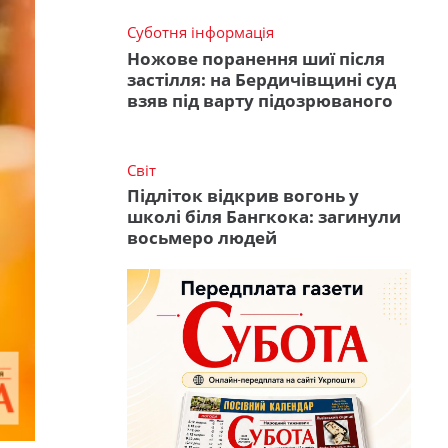
Суботня інформація
Ножове поранення шиї після
застілля: на Бердичівщині суд
взяв під варту підозрюваного
Світ
Підліток відкрив вогонь у
школі біля Бангкока: загинули
восьмеро людей