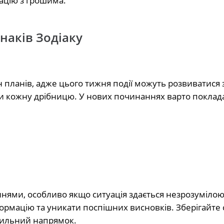
ацію з грошима.
наків Зодіаку
 планів, адже цього тижня події можуть розвиватися 
ти кожну дрібницю. У нових починаннях варто поклад
ями, особливо якщо ситуація здається незрозумілою
ормацію та уникати поспішних висновків. Зберігайте с
вильний напрямок.