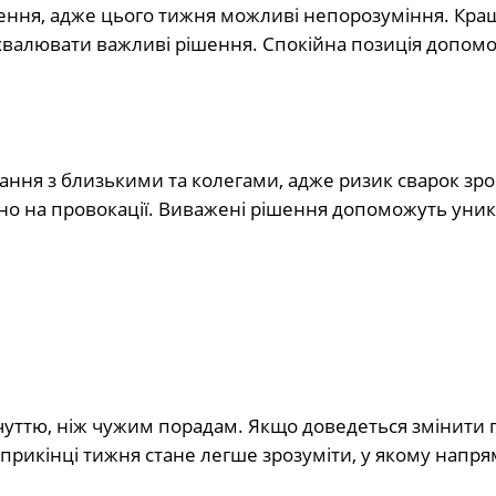
чення, адже цього тижня можливі непорозуміння. Кра
 ухвалювати важливі рішення. Спокійна позиція допом
ання з близькими та колегами, адже ризик сварок зро
йно на провокації. Виважені рішення допоможуть уни
чуттю, ніж чужим порадам. Якщо доведеться змінити 
прикінці тижня стане легше зрозуміти, у якому напря