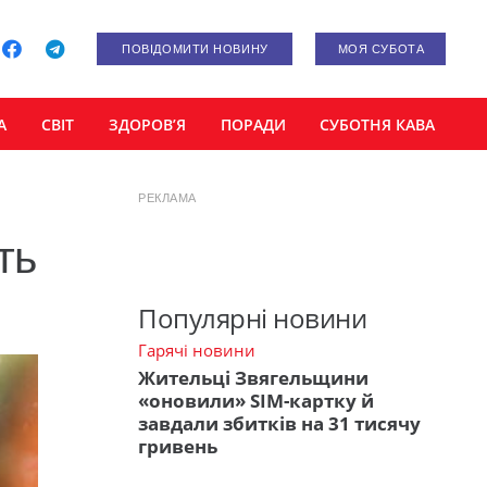
ПОВІДОМИТИ НОВИНУ
МОЯ СУБОТА
А
СВІТ
ЗДОРОВ’Я
ПОРАДИ
СУБОТНЯ КАВА
РЕКЛАМА
ть
Популярні новини
Гарячі новини
Жительці Звягельщини
«оновили» SIM-картку й
завдали збитків на 31 тисячу
гривень