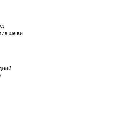
од
іливіше ви
адний
й