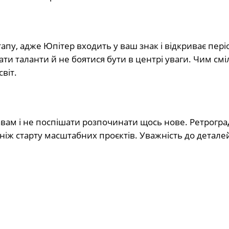
пу, адже Юпітер входить у ваш знак і відкриває пері
ти таланти й не боятися бути в центрі уваги. Чим см
віт.
вам і не поспішати розпочинати щось нове. Ретрогр
іж старту масштабних проєктів. Уважність до детале