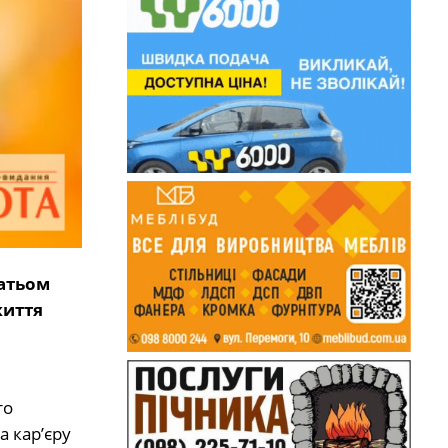
гатьом
життя
то
а кар’єру