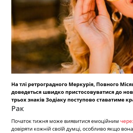
На тлі ретроградного Меркурія, Повного Міся
доведеться швидко пристосовуватися до нов
трьох знаків Зодіаку поступово ставатиме кр
Рак
Початок тижня може виявитися емоційним
чере
довіряти кожній своїй думці, особливо якщо вона