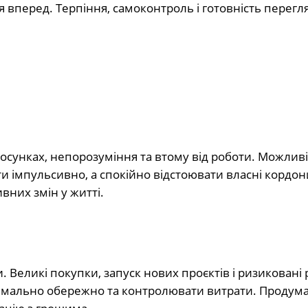
ся вперед. Терпіння, самоконтроль і готовність перегл
тосунках, непорозуміння та втому від роботи. Можливі
и імпульсивно, а спокійно відстоювати власні кордон
вних змін у житті.
 Великі покупки, запуск нових проєктів і ризиковані
симально обережно та контролювати витрати. Продума