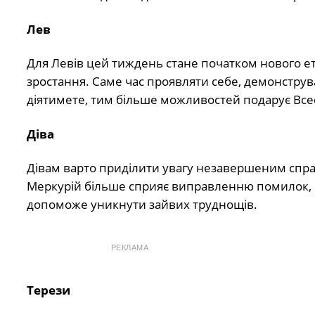
Лев
Для Левів цей тиждень стане початком нового ета
зростання. Саме час проявляти себе, демонструва
діятимете, тим більше можливостей подарує Всес
Діва
Дівам варто приділити увагу незавершеним спра
Меркурій більше сприяє виправленню помилок, н
допоможе уникнути зайвих труднощів.
РЕКЛАМА
Терези