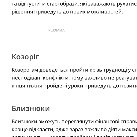
та відпустити старі образи, які заважають рухати
рішення приведуть до нових можливостей.
РЕКЛАМА
Козоріг
Козорогам доведеться пройти крізь труднощі у с
несподівані конфлікти, тому важливо не реагуват
кінця тижня пройдені уроки приведуть до позити
Близнюки
Близнюки зможуть переглянути фінансові справи.
краще відкласти, адже зараз важливо діяти мак