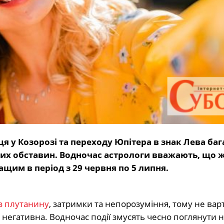
ця у Козорозі та переходу Юпітера в знак Лева ба
их обставин. Водночас астрологи вважають, що 
ащим в період з 29 червня по 5 липня.
з плутанину
, затримки та непорозуміння, тому не вар
 негативна. Водночас події змусять чесно поглянути н