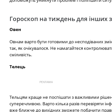
допоможуть уникнути проблем і поліпшити ситу
Гороскоп на тиждень для інших з
Овен
Овнам варто бути готовими до несподіваних змін
так, як очікувалося. Не намагайтеся контролюва
сміливість.
Телець
РЕКЛАМА
Тельцям краще не поспішати з важливими рішенн
суперечливою. Варто кілька разів перевіряти інф
вже ближче до вихідних зможете побачити пра