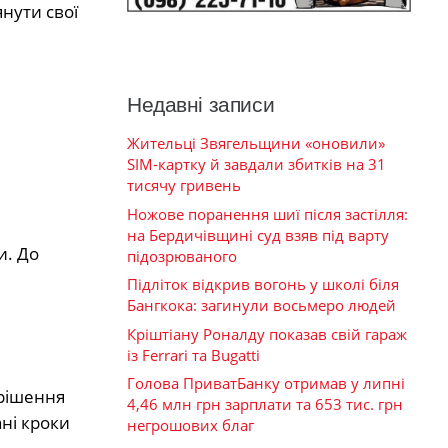
янути свої
Недавні записи
Жительці Звягельщини «оновили»
SIM-картку й завдали збитків на 31
тисячу гривень
Ножове поранення шиї після застілля:
на Бердичівщині суд взяв під варту
и. До
підозрюваного
Підліток відкрив вогонь у школі біля
Бангкока: загинули восьмеро людей
Кріштіану Роналду показав свій гараж
із Ferrari та Bugatti
Голова ПриватБанку отримав у липні
 рішення
4,46 млн грн зарплати та 653 тис. грн
ні кроки
негрошових благ