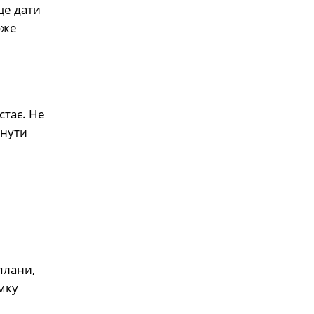
ще дати
оже
стає. Не
кнути
плани,
мку