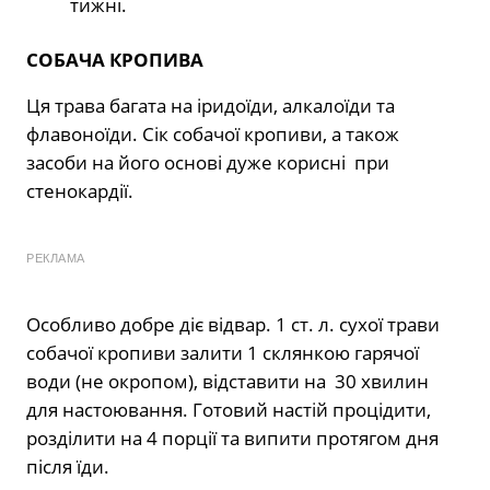
тижні.
СОБАЧА КРОПИВА
Ця трава багата на іридоїди, алкалоїди та
флавоноїди. Сік собачої кропиви, а також
засоби на його основі дуже корисні при
стенокардії.
РЕКЛАМА
Особливо добре діє відвар. 1 ст. л. сухої трави
собачої кропиви залити 1 склянкою гарячої
води (не окропом), відставити на 30 хвилин
для настоювання. Готовий настій процідити,
розділити на 4 порції та випити протягом дня
після їди.