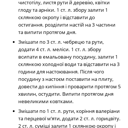
чистотілу, листя рути й деревію, квітки
глоду та арніки. 1 ст. л. збору залити 1
склянкою окропу і відставити до
остигання. розділити настій на 3 частини
та випити протягом дня.
Змішати по 3 ст. л. чебрецю та рути,
додати 4 ст. л. меліси. 1 ст. л. збору
всипати в емальовану посудину, залити 1
склянкою холодної води та відставити на 3
години для настоювання. Після чого
посудину з настоєм поставити на плиту,
довести до кипіння і проварити протягом 5
хвилин, остудити. Випити протягом дня
невеликими ковтками.
Змішати по 1 ст. л. рути, коріння валеріани
та перцевої м’яти, додати 2 ст. л. горицвіту.
2 ст. л. суміші залити 1 склянкою окропу і