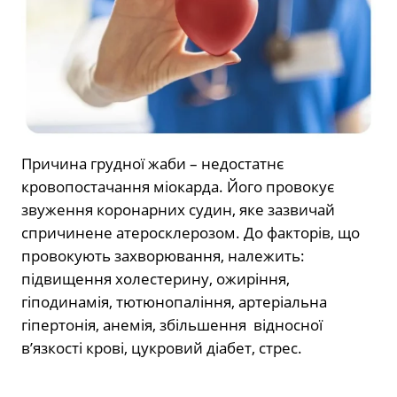
Причина грудної жаби – недостатнє
кровопостачання міокарда. Його провокує
звуження коронарних судин, яке зазвичай
спричинене атеросклерозом. До факторів, що
провокують захворювання, належить:
підвищення холестерину, ожиріння,
гіподинамія, тютюнопаління, артеріальна
гіпертонія, анемія, збільшення відносної
в’язкості крові, цукровий діабет, стрес.