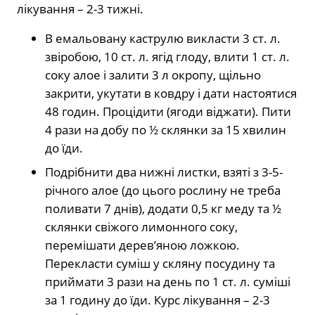
лікування – 2-3 тижні.
В емальовану каструлю викласти 3 ст. л.
звіробою, 10 ст. л. ягід глоду, влити 1 ст. л.
соку алое і залити 3 л окропу, щільно
закрити, укутати в ковдру і дати настоятися
48 годин. Процідити (ягоди віджати). Пити
4 рази на добу по ½ склянки за 15 хвилин
до їди.
Подрібнити два нижні листки, взяті з 3-5-
річного алое (до цього рослину не треба
поливати 7 днів), додати 0,5 кг меду та ½
склянки свіжого лимонного соку,
перемішати дерев’яною ложкою.
Перекласти суміш у скляну посудину та
приймати 3 рази на день по 1 ст. л. суміші
за 1 годину до їди. Курс лікування – 2-3