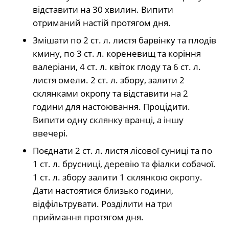
відставити на 30 хвилин. Випити
отриманий настій протягом дня.
Змішати по 2 ст. л. листя барвінку та плодів
кмину, по 3 ст. л. кореневищ та коріння
валеріани, 4 ст. л. квіток глоду та 6 ст. л.
листя омели. 2 ст. л. збору, залити 2
склянками окропу та відставити на 2
години для настоювання. Процідити.
Випити одну склянку вранці, а іншу
ввечері.
Поєднати 2 ст. л. листя лісової суниці та по
1 ст. л. брусниці, деревію та фіалки собачої.
1 ст. л. збору залити 1 склянкою окропу.
Дати настоятися близько години,
відфільтрувати. Розділити на три
приймання протягом дня.