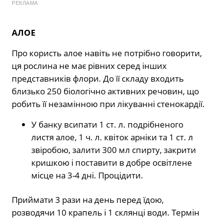
РЕКЛАМА
АЛОЕ
Про користь алое навіть не потрібно говорити,
ця рослина не має рівних серед інших
представників флори. До її складу входить
близько 250 біологічно активних речовин, що
робить її незамінною при лікуванні стенокардії.
У банку всипати 1 ст. л. подрібненого
листя алое, 1 ч. л. квіток арніки та 1 ст. л
звіробою, залити 300 мл спирту, закрити
кришкою і поставити в добре освітлене
місце на 3-4 дні. Процідити.
Приймати 3 рази на день перед їдою,
розводячи 10 крапель і 1 склянці води. Термін