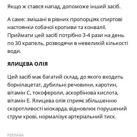
Якщо ж стався напад, допоможе інший засіб.
А саме: змішані в рівних пропорціях спиртові
настоянки собачої кропиви та конвалії.
Приймати цей засіб потрібно 3-4 рази на день
по 30 крапель, розводячи в невеликій кількості
води.
ЯЛИЦЕВА ОЛІЯ
Цей засіб має багатий склад, до якого входить
борнілацетат, дубильні речовини, каротин,
вітамін С, токофероли, аскорбінова кислота,
вітамін Е. Ялицева олія сприяє збільшенню
скоротливості міокарда, відновлює порушений
струм крові, нормалізує артеріальний тиск.
РЕКЛАМА