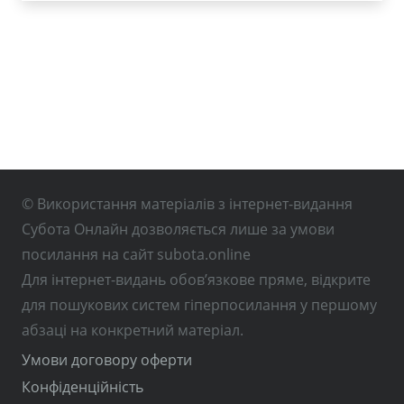
© Використання матеріалів з інтернет-видання
Субота Онлайн дозволяється лише за умови
посилання на сайт subota.online
Для інтернет-видань обов’язкове пряме, відкрите
для пошукових систем гіперпосилання у першому
абзаці на конкретний матеріал.
Умови договору оферти
Конфіденційність