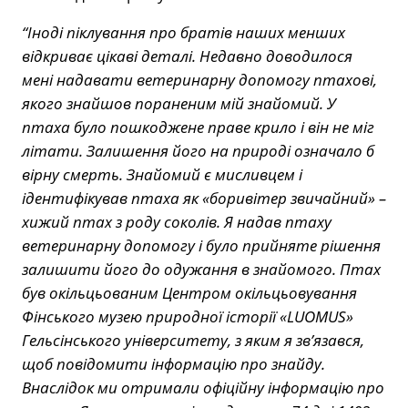
“Іноді піклування про братів наших менших
відкриває цікаві деталі. Недавно доводилося
мені надавати ветеринарну допомогу птахові,
якого знайшов пораненим мій знайомий. У
птаха було пошкоджене праве крило і він не міг
літати. Залишення його на природі означало б
вірну смерть. Знайомий є мисливцем і
ідентифікував птаха як «боривітер звичайний» –
хижий птах з роду соколів. Я надав птаху
ветеринарну допомогу і було прийняте рішення
залишити його до одужання в знайомого. Птах
був окільцьованим Центром окільцьовування
Фінського музею природної історії «LUOMUS»
Гельсінського університету, з яким я зв’язався,
щоб повідомити інформацію про знайду.
Внаслідок ми отримали офіційну інформацію про