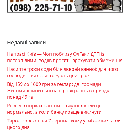
Недавні записи
На трасі Київ — Чоп поблизу Оліївки ДТП із
потерпілими: водіїв просять врахувати обмеження
Насипте трохи соди біля дверей ванної: для чого
господині використовують цей трюк
Від 159 до 1609 грн за гектар: дві громади
Житомирщини сьогодні розіграють в оренду
понад 49 га
Розсіл в огірках раптом помутнів: коли це
нормально, а коли банку краще викинути
Таро-гороскоп на 7 серпня: кому усміхнеться доля
цього дня