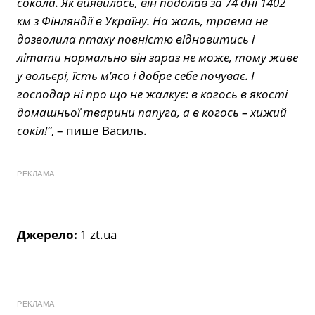
сокола. Як виявилось, він подолав за 74 дні 1402
км з Фінляндії в Україну. На жаль, травма не
дозволила птаху повністю відновитись і
літати нормально він зараз не може, тому живе
у вольєрі, їсть м’ясо і добре себе почуває. І
господар ні про що не жалкує: в когось в якості
домашньої тварини папуга, а в когось – хижий
сокіл!”
, – пише Василь.
РЕКЛАМА
Джерело:
1 zt.ua
РЕКЛАМА