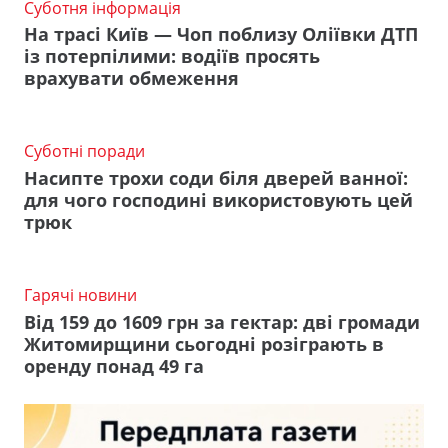
Суботня інформація
На трасі Київ — Чоп поблизу Оліївки ДТП
із потерпілими: водіїв просять
врахувати обмеження
Суботні поради
Насипте трохи соди біля дверей ванної:
для чого господині використовують цей
трюк
Гарячі новини
Від 159 до 1609 грн за гектар: дві громади
Житомирщини сьогодні розіграють в
оренду понад 49 га