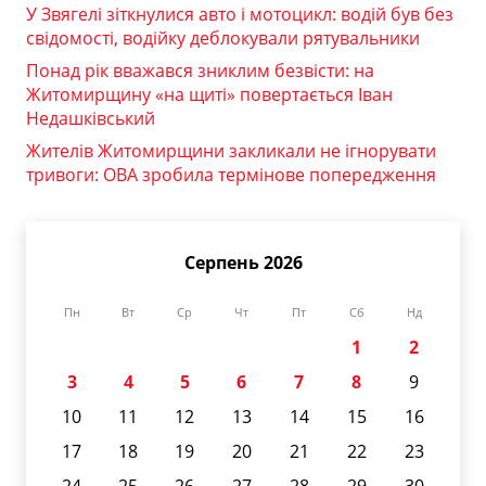
У Звягелі зіткнулися авто і мотоцикл: водій був без
свідомості, водійку деблокували рятувальники
Понад рік вважався зниклим безвісти: на
Житомирщину «на щиті» повертається Іван
Недашківський
Жителів Житомирщини закликали не ігнорувати
тривоги: ОВА зробила термінове попередження
Серпень 2026
Пн
Вт
Ср
Чт
Пт
Сб
Нд
1
2
3
4
5
6
7
8
9
10
11
12
13
14
15
16
17
18
19
20
21
22
23