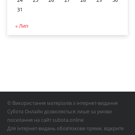
24
25
26
27
28
29
30
31
« Лип
© Використання матеріалів з інтернет-видання
Субота Онлайн дозволяється лише за умови
посилання на сайт subota.online
Для інтернет-видань обов’язкове пряме, відкрите