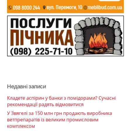
Недавні записи
Кладете аспірин у банки з помідорами? Сучасні
рекомендації радять відмовитися
У Звягелі за 150 млн грн продають виробника
ветпрепаратів із великим промисловим
комплексом