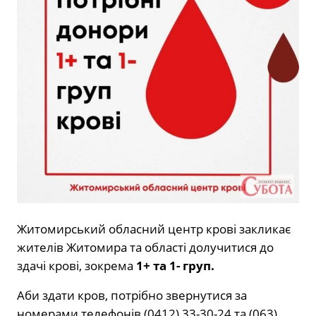
Житомирський обласний центр крові закликає
жителів Житомира та області долучитися до
здачі крові, зокрема
1+ та 1- груп.
Аби здати кров, потрібно звернутися за
номерами телефонів (0412) 33-30-24 та (063)