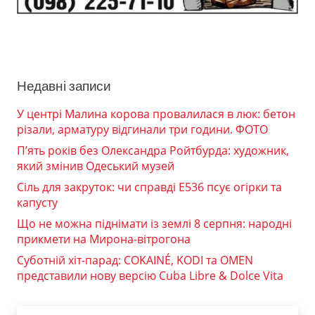
Недавні записи
У центрі Малина корова провалилася в люк: бетон
різали, арматуру відгинали три години. ФОТО
П’ять років без Олександра Ройтбурда: художник,
який змінив Одеський музей
Сіль для закруток: чи справді Е536 псує огірки та
капусту
Що не можна піднімати із землі 8 серпня: народні
прикмети на Мирона-вітрогона
Суботній хіт-парад: COKAINÉ, KODI та OMEN
представили нову версію Cuba Libre & Dolce Vita