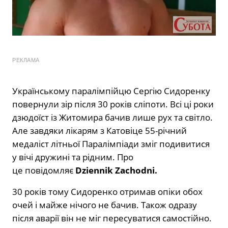
РЕКЛАМА
Українському паралімпійцю Сергію Сидоренку
повернули зір після 30 років сліпоти. Всі ці роки
дзюдоїст із Житомира бачив лише рух та світло.
Але завдяки лікарям з Катовіце 55-річний
медаліст літньої Паралімпіади зміг подивитися
у вічі дружині та рідним. Про
це повідомляє
Dziennik Zachodni.
30 років тому Сидоренко отримав опіки обох
очей і майже нічого не бачив. Також одразу
після аварії він не міг пересуватися самостійно.