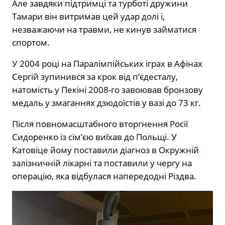
Але завдяки підтримці та турботі дружини
Тамари він витримав цей удар долі і,
незважаючи на травми, не кинув займатися
спортом.
У 2004 році на Паралімпійських іграх в Афінах
Сергій зупинився за крок від п’єдесталу,
натомість у Пекіні 2008-го завоював бронзову
медаль у змаганнях дзюдоїстів у вазі до 73 кг.
Після повномасштабного вторгнення Росії
Сидоренко із сім’єю виїхав до Польщі. У
Катовіце йому поставили діагноз в Окружній
залізничній лікарні та поставили у чергу на
операцію, яка відбулася напередодні Різдва.