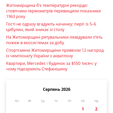
Житомирщина б’є температурні рекорди:
стовпчики термометрів перевищили показники
1963 року
Гості не одразу вгадують начинку: пиріг із 5–6
цибулин, який зникає зі столу
На Житомирщині рятувальники ліквідували п’ять
пожеж в екосистемах за добу
Спортсмени Житомирщини привезли 12 нагород
із чемпіонату України з акватлону
Квартири, Mercedes і будинок за $550 тисяч: у
чому підозрюють Стефанішину
Серпень 2026
Пн
Вт
Ср
Чт
Пт
Сб
Нд
1
2