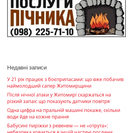
Недавні записи
У 21 рік працює з боєприпасами: що вже побачив
наймолодший сапер Житомирщини
Після нічної атаки у Житомирі скаржаться на
різкий запах: що показують датчики повітря
Одна цифра на пральній машині покаже, скільки
води йде на кожне прання
Бабусині пиріжки з ревенем — не «отрута»:
небезпека ховається в іншій частині рослини