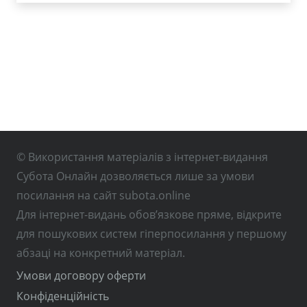
© Використання матеріалів з інтернет-видання
Субота Онлайн дозволяється лише за умови
посилання на сайт subota.online
Для інтернет-видань обов’язкове пряме, відкрите
для пошукових систем гіперпосилання у першому
абзаці на конкретний матеріал.
Умови договору оферти
Конфіденційність