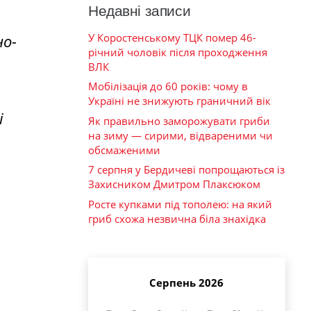
Недавні записи
У Коростенському ТЦК помер 46-
но-
річний чоловік після проходження
ВЛК
Мобілізація до 60 років: чому в
Україні не знижують граничний вік
і
Як правильно заморожувати гриби
на зиму — сирими, відвареними чи
обсмаженими
7 серпня у Бердичеві попрощаються із
Захисником Дмитром Плаксюком
Росте купками під тополею: на який
гриб схожа незвична біла знахідка
Серпень 2026