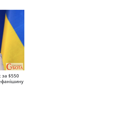
 за $550
тефанішину