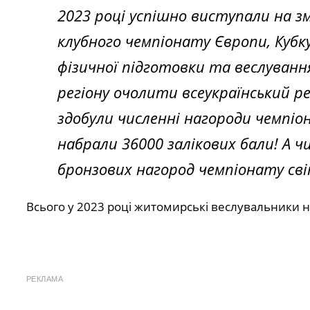
2023 році успішно виступали на з
клубного чемпіонату Європи, Кубку 
фізичної підготовки та веслуванн
регіону очолити всеукраїнський р
здобули численні нагороди чемпіон
набрали 36000 залікових бали! А ч
бронзових нагород чемпіонату світ
Всього у 2023 році житомирські веслувальники 
РЕКЛАМА