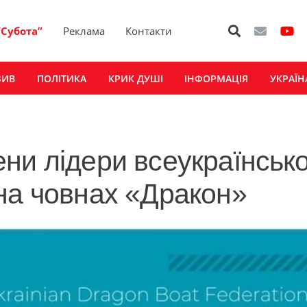
“Субота”
Реклама
Контакти
ЗИВ
ПОЛІТИКА
КРИК ДУШІ
ІНФОРМАЦІЯ
УКРАЇН
ни лідери всеукраїнськ
на човнах «Дракон»