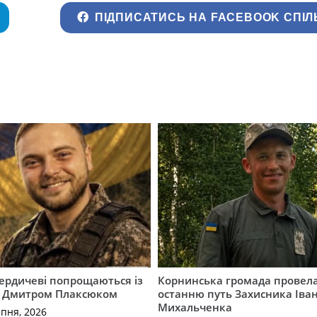
ПІДПИСАТИСЬ НА FACEBOOK СПІЛ
Бердичеві попрощаються із
Корнинська громада провела
 Дмитром Плаксюком
останню путь Захисника Іва
Михальченка
рпня, 2026