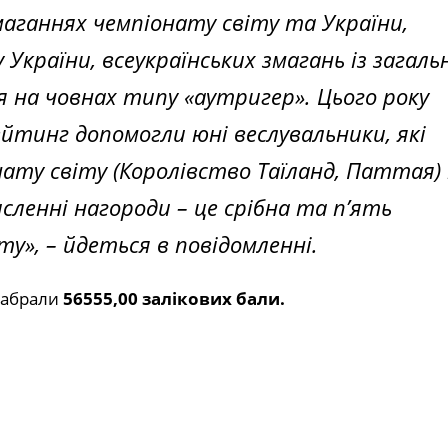
маганнях чемпіонату світу та України,
України, всеукраїнських змагань із загаль
я на човнах типу «аутригер». Цього року
ейтинг допомогли юні веслувальники, які
ату світу (Королівство Таїланд, Паттая) 
исленні нагороди – це срібна та п’ять
у», – йдеться в повідомленні.
набрали
56555,00 залікових бали.