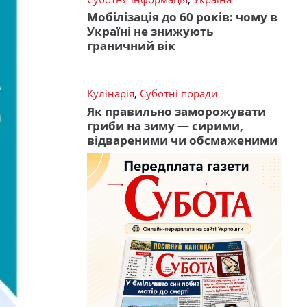
Мобілізація до 60 років: чому в
Україні не знижують
граничний вік
Кулінарія
,
Суботні поради
Як правильно заморожувати
гриби на зиму — сирими,
відвареними чи обсмаженими