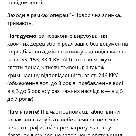
повідомленні.
Заходи в рамках операції «Новорічна ялинка»
тривають.
Нагадуємо
: за незаконне вирубування
хвойних дерев або їх реалізацію без документів
передбачено адміністративну відповідальність
за ст. 65, 153, 88-1 КУпАП (штрафи можуть
сягати понад 5 тисяч гривень); а також
кримінальну відповідальність за ст. 246 ККУ
(обмеження волі до 3 років; позбавлення волі
від 3 до 5 років; у разі тяжких наслідків — від 5
до 7 років).
Пам’ятайте!
Під час повномасштабної війни
незаконна вирубка є небезпечною не лише
через штрафи, а й через загрозу життю: у
багатьох лісах досі не завершено обстеження