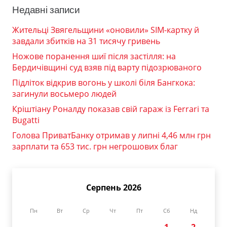
Недавні записи
Жительці Звягельщини «оновили» SIM-картку й
завдали збитків на 31 тисячу гривень
Ножове поранення шиї після застілля: на
Бердичівщині суд взяв під варту підозрюваного
Підліток відкрив вогонь у школі біля Бангкока:
загинули восьмеро людей
Кріштіану Роналду показав свій гараж із Ferrari та
Bugatti
Голова ПриватБанку отримав у липні 4,46 млн грн
зарплати та 653 тис. грн негрошових благ
Серпень 2026
Пн
Вт
Ср
Чт
Пт
Сб
Нд
1
2