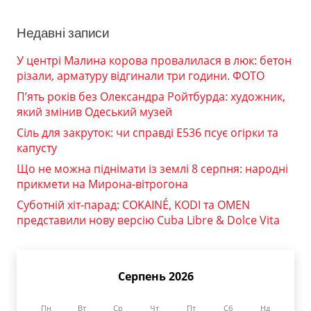
Недавні записи
У центрі Малина корова провалилася в люк: бетон
різали, арматуру відгинали три години. ФОТО
П’ять років без Олександра Ройтбурда: художник,
який змінив Одеський музей
Сіль для закруток: чи справді Е536 псує огірки та
капусту
Що не можна піднімати із землі 8 серпня: народні
прикмети на Мирона-вітрогона
Суботній хіт-парад: COKAINÉ, KODI та OMEN
представили нову версію Cuba Libre & Dolce Vita
Серпень 2026
Пн
Вт
Ср
Чт
Пт
Сб
Нд