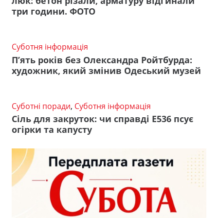
люк: бетон різали, арматуру відгинали
три години. ФОТО
Суботня інформація
П’ять років без Олександра Ройтбурда:
художник, який змінив Одеський музей
Суботні поради
,
Суботня інформація
Сіль для закруток: чи справді Е536 псує
огірки та капусту