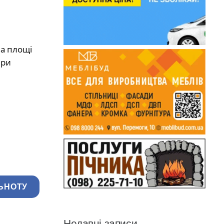
на площі
при
ЬНОТУ
Недавні записи