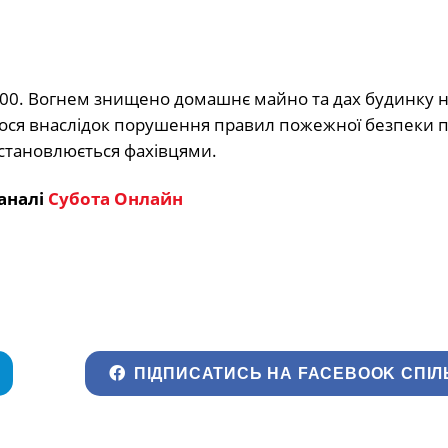
0:00. Вогнем знищено домашнє майно та дах будинку 
алося внаслідок порушення правил пожежної безпеки 
становлюється фахівцями.
аналі
Субота Онлайн
ПІДПИСАТИСЬ НА FACEBOOK СПІЛ