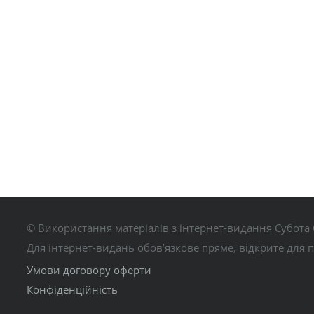
© Використання матеріалів з інтернет-видання Субота 
Для інтернет-видань обов’язкове пряме, відкрите для 
Умови договору оферти
Конфіденційність