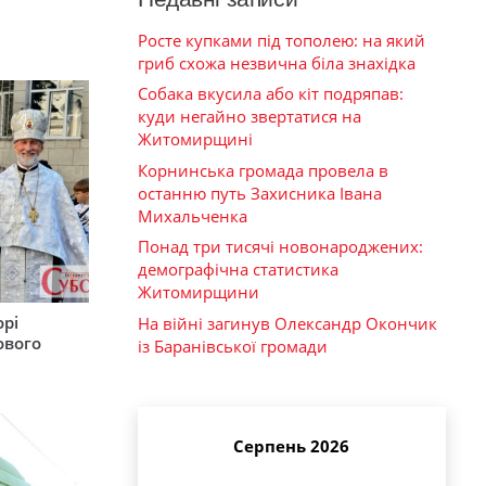
Росте купками під тополею: на який
гриб схожа незвична біла знахідка
Собака вкусила або кіт подряпав:
куди негайно звертатися на
Житомирщині
Корнинська громада провела в
останню путь Захисника Івана
Михальченка
Понад три тисячі новонароджених:
демографічна статистика
Житомирщини
орі
На війні загинув Олександр Окончик
ового
із Баранівської громади
Серпень 2026