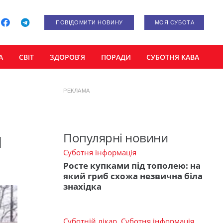
ПОВІДОМИТИ НОВИНУ
МОЯ СУБОТА
А
СВІТ
ЗДОРОВ’Я
ПОРАДИ
СУБОТНЯ КАВА
РЕКЛАМА
я
Популярні новини
Суботня інформація
Росте купками під тополею: на
який гриб схожа незвична біла
знахідка
Суботній лікар
,
Суботня інформація