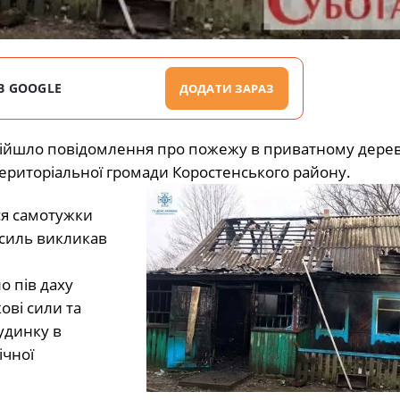
В GOOGLE
ДОДАТИ ЗАРАЗ
адійшло повідомлення про пожежу в приватному дере
ериторіальної громади Коростенського району.
ся самотужки
усиль викликав
о пів даху
ові сили та
удинку в
ічної