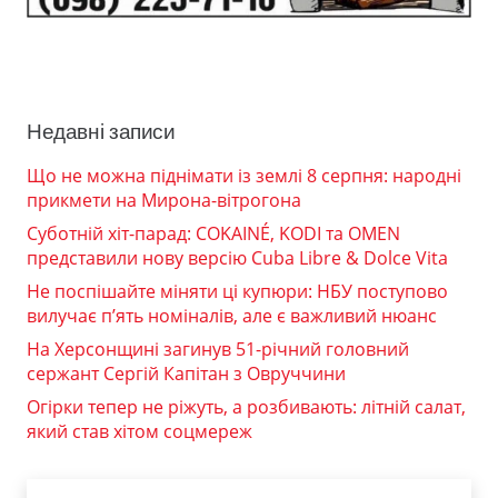
Недавні записи
Що не можна піднімати із землі 8 серпня: народні
прикмети на Мирона-вітрогона
Суботній хіт-парад: COKAINÉ, KODI та OMEN
представили нову версію Cuba Libre & Dolce Vita
Не поспішайте міняти ці купюри: НБУ поступово
вилучає п’ять номіналів, але є важливий нюанс
На Херсонщині загинув 51-річний головний
сержант Сергій Капітан з Овруччини
Огірки тепер не ріжуть, а розбивають: літній салат,
який став хітом соцмереж