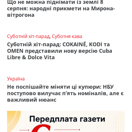
Що не можна піднімати із землі 8
серпня: народні прикмети на Мирона-
вітрогона
Суботній хіт-парад
,
Суботня кава
Суботній хіт-парад: COKAINÉ, KODI та
OMEN представили нову версію Cuba
Libre & Dolce Vita
Україна
Не поспішайте міняти ці купюри: НБУ
поступово вилучає п’ять номіналів, але є
важливий нюанс