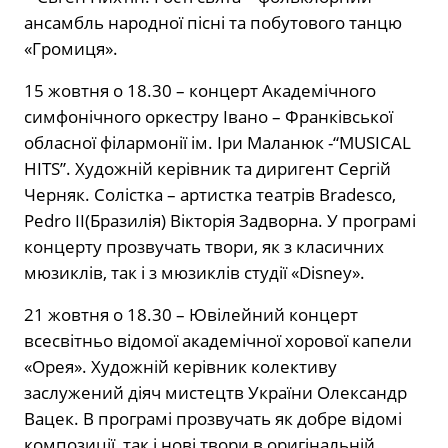
ансамбль народної пісні та побутового танцю
«Громиця».
15 жовтня о 18.30 – концерт Академічного
симфонічного оркестру Івано – Франківської
обласної філармонії ім. Іри Маланюк -“MUSICAL
HITS”. Художній керівник та диригент Сергій
Черняк. Солістка – артистка театрів Bradesco,
Pedro II(Бразилія) Вікторія Задворна. У програмі
концерту прозвучать твори, як з класичних
мюзиклів, так і з мюзиклів студії «Disney».
21 жовтня о 18.30 – Ювілейний концерт
всесвітньо відомої академічної хорової капели
«Орея». Художній керівник колективу
заслужений діяч мистецтв України Олександр
Вацек. В програмі прозвучать як добре відомі
композиції, так і нові твори в оригінальній