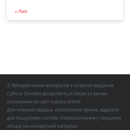
« Лип
© Використання матеріалів з інтернет-видання
Субота Онлайн дозволяється лише за умови
посилання на сайт subota.online
Для інтернет-видань обов’язкове пряме, відкрите
для пошукових систем гіперпосилання у першому
абзаці на конкретний матеріал.