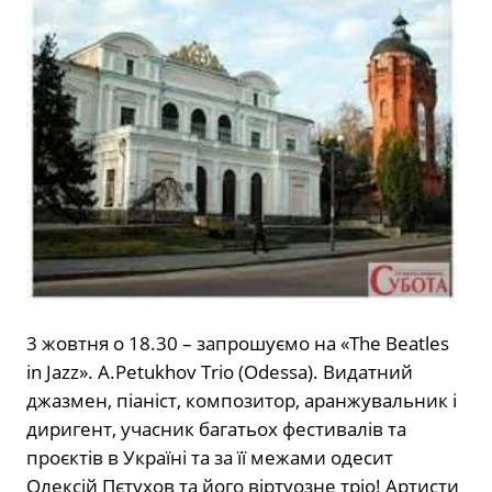
3 жовтня о 18.30 – запрошуємо на «The Beatles
in Jazz». A.Petukhov Trio (Odessa). Видатний
джазмен, піаніст, композитор, аранжувальник і
диригент, учасник багатьох фестивалів та
проєктів в Україні та за її межами одесит
Олексій Пєтухов та його віртуозне тріо! Артисти