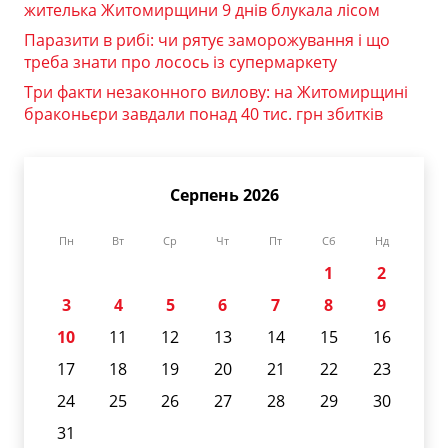
жителька Житомирщини 9 днів блукала лісом
Паразити в рибі: чи рятує заморожування і що
треба знати про лосось із супермаркету
Три факти незаконного вилову: на Житомирщині
браконьєри завдали понад 40 тис. грн збитків
Серпень 2026
Пн
Вт
Ср
Чт
Пт
Сб
Нд
1
2
3
4
5
6
7
8
9
10
11
12
13
14
15
16
17
18
19
20
21
22
23
24
25
26
27
28
29
30
31