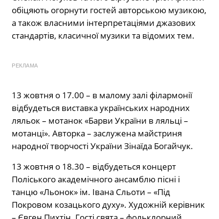
обіцяють огорнути гостей авторською музикою,
а також власними інтерпретаціями джазових
стандартів, класичної музики та відомих тем.
РЕКЛАМА
13 жовтня о 17.00 – в малому залі філармонії
відбудеться виставка українських народних
ляльок – мотанок «Барви України в ляльці –
мотанці». Авторка – заслужена майстриня
народної творчості України Зінаїда Богайчук.
13 жовтня о 18.30 – відбудеться концерт
Поліського академічного ансамблю пісні і
танцю «Льонок» ім. Івана Сльоти – «Під
Покровом козацького духу». Художній керівник
– Євген Пихтін. Гості свята – фольклорний