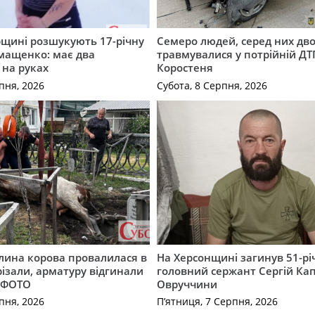
щині розшукують 17-річну
Семеро людей, серед них дво
мащенко: має два
травмувалися у потрійній ДТ
 на руках
Коростеня
пня, 2026
Субота, 8 Серпня, 2026
лина корова провалилася в
На Херсонщині загинув 51-р
різали, арматуру відгинали
головний сержант Сергій Кап
. ФОТО
Овруччини
пня, 2026
П’ятниця, 7 Серпня, 2026