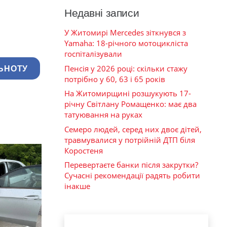
Недавні записи
У Житомирі Mercedes зіткнувся з
Yamaha: 18-річного мотоцикліста
госпіталізували
Пенсія у 2026 році: скільки стажу
ЬНОТУ
потрібно у 60, 63 і 65 років
На Житомирщині розшукують 17-
річну Світлану Ромащенко: має два
татуювання на руках
Семеро людей, серед них двоє дітей,
травмувалися у потрійній ДТП біля
Коростеня
Перевертаєте банки після закрутки?
Сучасні рекомендації радять робити
інакше