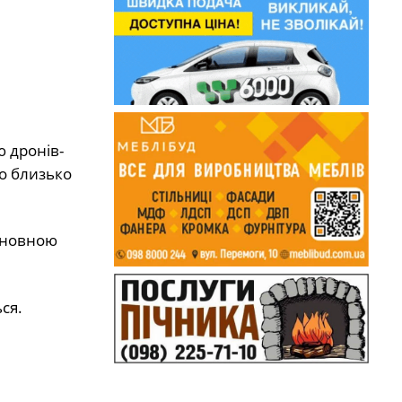
 дронів-
но близько
основною
ся.