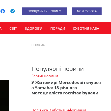
ПОВІДОМИТИ НОВИНУ
МОЯ СУБОТА
А
СВІТ
ЗДОРОВ’Я
ПОРАДИ
СУБОТНЯ КАВА
РЕКЛАМА
:
Популярні новини
Гарячі новини
У Житомирі Mercedes зіткнувся
з Yamaha: 18-річного
мотоцикліста госпіталізували
Політика
,
Суботня інформація
,