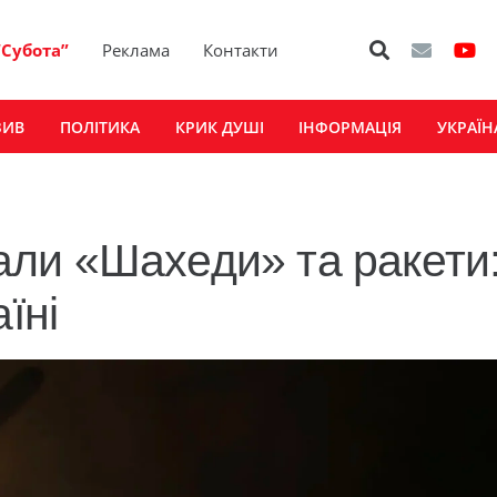
“Субота”
Реклама
Контакти
ЗИВ
ПОЛІТИКА
КРИК ДУШІ
ІНФОРМАЦІЯ
УКРАЇН
ли «Шахеди» та ракети
їні