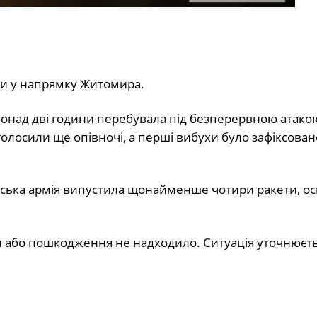
ини у напрямку Житомира.
над дві години перебувала під безперервною атакою
оголосили ще опівночі, а перші вибухи було зафіксова
ійська армія випустила щонайменше чотири ракети, 
и або пошкодження не надходило. Ситуація уточнюєть