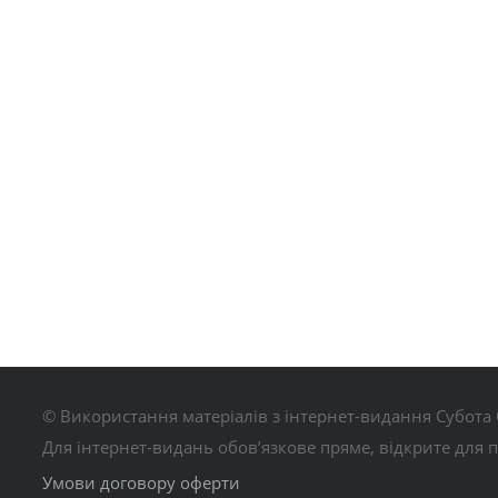
© Використання матеріалів з інтернет-видання Субота 
Для інтернет-видань обов’язкове пряме, відкрите для 
Умови договору оферти