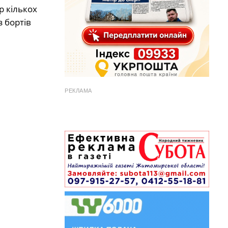
р кількох
 бортів
РЕКЛАМА