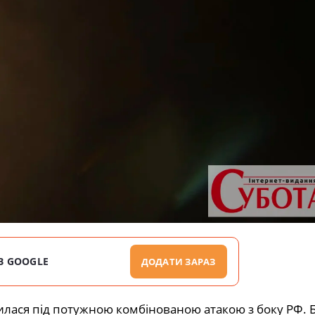
В GOOGLE
ДОДАТИ ЗАРАЗ
илася під потужною комбінованою атакою з боку РФ. 